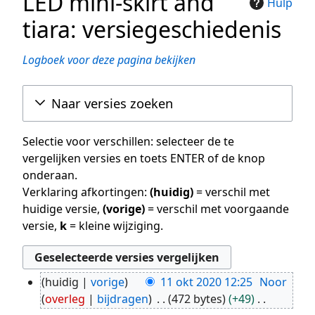
LED mini-skirt and
Hulp
tiara: versiegeschiedenis
Logboek voor deze pagina bekijken
Naar versies zoeken
Selectie voor verschillen: selecteer de te
vergelijken versies en toets ENTER of de knop
onderaan.
Verklaring afkortingen:
(huidig)
= verschil met
huidige versie,
(vorige)
= verschil met voorgaande
versie,
k
= kleine wijziging.
huidig
vorige
11 okt 2020 12:25
Noor
11
overleg
bijdragen
472 bytes
+49
okt