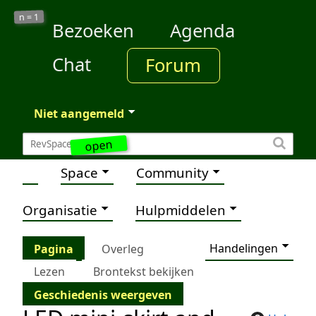
1
n =
Bezoeken
Agenda
Chat
Forum
Niet aangemeld
open
Space
Community
Organisatie
Hulpmiddelen
Handelingen
Pagina
Overleg
Lezen
Brontekst bekijken
Geschiedenis weergeven