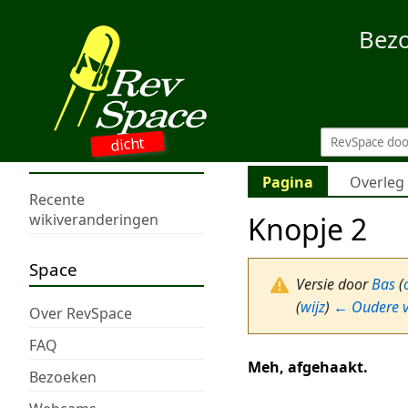
Bez
dicht
Pagina
Overleg
Recente
Knopje 2
wikiveranderingen
Space
Versie door
Bas
(
(
wijz
)
← Oudere v
Over RevSpace
FAQ
Meh, afgehaakt.
Bezoeken