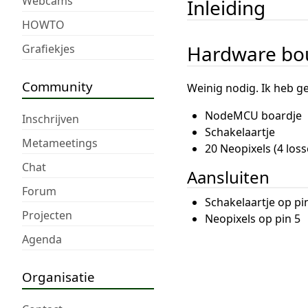
Webcams
Inleiding
HOWTO
Hardware b
Grafiekjes
Community
Weinig nodig. Ik heb ge
NodeMCU boardje
Inschrijven
Schakelaartje
Metameetings
20 Neopixels (4 loss
Chat
Aansluiten
Forum
Schakelaartje op p
Projecten
Neopixels op pin 5
Agenda
Organisatie