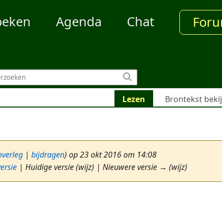
oeken
Agenda
Chat
For
Lezen
Brontekst beki
overleg
|
bijdragen
)
op 23 okt 2016 om 14:08
ersie
| Huidige versie (wijz) | Nieuwere versie → (wijz)