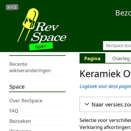
2
n =
Bez
open
Pagina
Overleg
Recente
Keramiek Ov
wikiveranderingen
Space
Logboek voor deze pagin
Over RevSpace
Naar versies z
FAQ
Selectie voor verschill
Bezoeken
Verklaring afkortingen