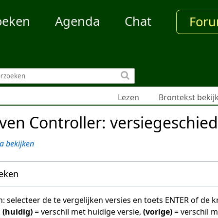
oeken
Agenda
Chat
For
Lezen
Brontekst bekij
en Controller: versiegeschied
a bekijken
oeken
en: selecteer de te vergelijken versies en toets ENTER of de
:
(huidig)
= verschil met huidige versie,
(vorige)
= verschil 