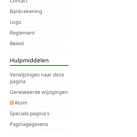
Contact
a
m
Bankrekening
e
Logo
n
v
Reglement
a
Beleid
t
t
i
Hulpmiddelen
n
g
Verwijzingen naar deze
pagina
Gerelateerde wijzigingen
Atom
Speciale pagina's
Paginagegevens