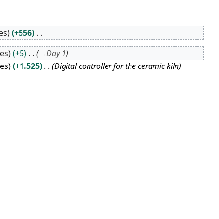
es
+556
tes
+5
→
Day 1
tes
+1.525
Digital controller for the ceramic kiln