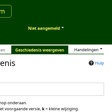
um
Niet aangemeld
Handelingen
ken
Geschiedenis weergeven
enis
Hulp
 knop onderaan.
met voorgaande versie,
k
= kleine wijziging.