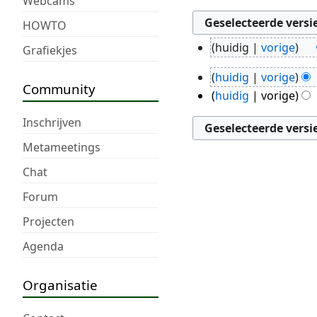
Webcams
HOWTO
huidig
vorige
Grafiekjes
23
G
feb
huidig
vorige
e
28
Community
2019
huidig
vorige
e
dec
n
2018
Inschrijven
b
Metameetings
e
w
Chat
e
Forum
r
k
Projecten
i
Agenda
n
g
Organisatie
s
s