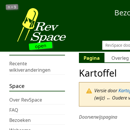
9
n =
Bez
open
Pagina
Overleg
Recente
Kartoffel
wikiveranderingen
Space
Versie door
Kartof
(wijz) ← Oudere v
Over RevSpace
FAQ
Doorverwijspagina
Bezoeken