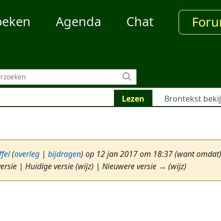
oeken
Agenda
Chat
For
Lezen
Brontekst beki
fel
(
overleg
|
bijdragen
)
op 12 jan 2017 om 18:37
(want omdat
ersie | Huidige versie (wijz) | Nieuwere versie → (wijz)