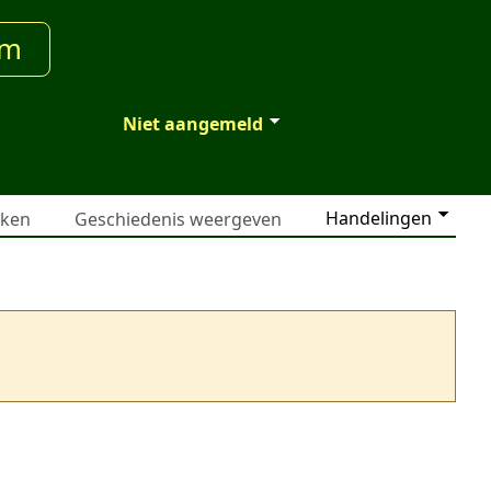
um
Niet aangemeld
Handelingen
jken
Geschiedenis weergeven
)