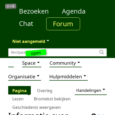
8
n =
Bezoeken
Agenda
Chat
Forum
Niet aangemeld
open
Space
Community
Organisatie
Hulpmiddelen
Handelingen
Pagina
Overleg
Lezen
Brontekst bekijken
Geschiedenis weergeven