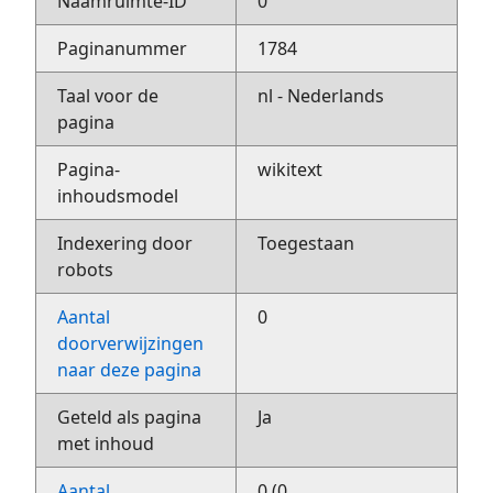
Naamruimte-ID
0
Paginanummer
1784
Taal voor de
nl - Nederlands
pagina
Pagina-
wikitext
inhoudsmodel
Indexering door
Toegestaan
robots
Aantal
0
doorverwijzingen
naar deze pagina
Geteld als pagina
Ja
met inhoud
Aantal
0 (0