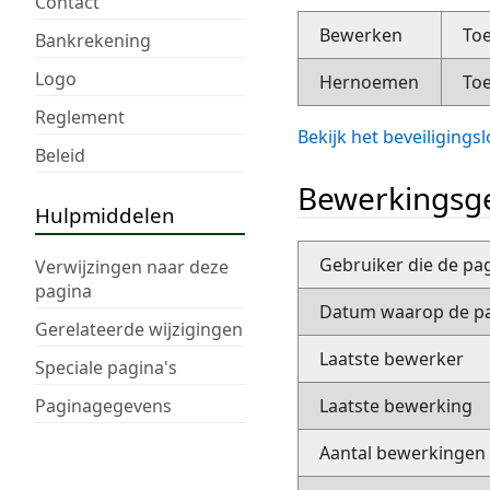
Contact
Bewerken
Toe
Bankrekening
Logo
Hernoemen
Toe
Reglement
Bekijk het beveiliging
Beleid
Bewerkingsge
Hulpmiddelen
Gebruiker die de pa
Verwijzingen naar deze
pagina
Datum waarop de pa
Gerelateerde wijzigingen
Laatste bewerker
Speciale pagina's
Paginagegevens
Laatste bewerking
Aantal bewerkingen