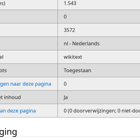
es)
1.543
0
3572
nl - Nederlands
el
wikitext
ots
Toegestaan
ngen naar deze pagina
0
et inhoud
Ja
van deze pagina
0 (0 doorverwijzingen; 0 niet-do
iging