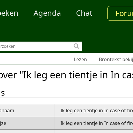
oeken
Agenda
Chat
For
Lezen
Brontekst beki
ver "Ik leg een tientje in In cas
ns
nanaam
Ik leg een tientje in In case of fir
jze
Ik leg een tientje in In case of fir