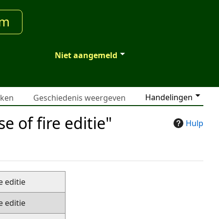
um
Niet aangemeld
Handelingen
jken
Geschiedenis weergeven
e of fire editie"
Hulp
e editie
e editie