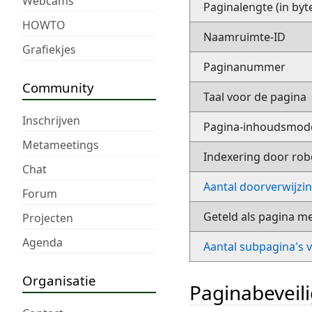
Webcams
Paginalengte (in byt
HOWTO
Naamruimte-ID
Grafiekjes
Paginanummer
Community
Taal voor de pagina
Inschrijven
Pagina-inhoudsmod
Metameetings
Indexering door rob
Chat
Aantal doorverwijzi
Forum
Geteld als pagina m
Projecten
Agenda
Aantal subpagina's 
Organisatie
Paginabeveil