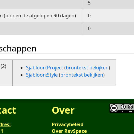
5
 (binnen de afgelopen 90 dagen)
0
0
nschappen
(2)
Sjabloon:Project
(
brontekst bekijken
)
Sjabloon:Style
(
brontekst bekijken
)
tact
Over
dres:
Privacybeleid
 1
Over RevSpace