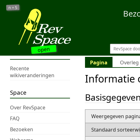
5
n =
Bez
open
Pagina
Overleg
Recente
Informatie o
wikiveranderingen
Space
Basisgegeve
Over RevSpace
Weergegeven pagi
FAQ
Bezoeken
Standaard sorteerwi