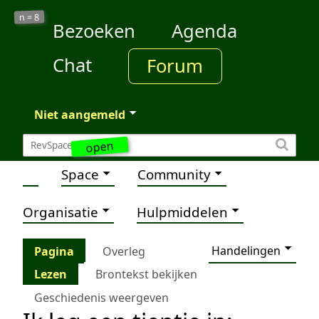
8
n =
Bezoeken
Agenda
Chat
Forum
Niet aangemeld
open
Space
Community
Organisatie
Hulpmiddelen
Handelingen
Pagina
Overleg
Lezen
Brontekst bekijken
Geschiedenis weergeven