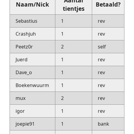
Aantal
Naam/Nick
Betaald?
tientjes
Sebastius
1
rev
Crashjuh
1
rev
Peetz0r
2
self
Juerd
1
rev
Dave_o
1
rev
Boekenwuurm
1
rev
mux
2
rev
igor
1
rev
joepie91
1
bank