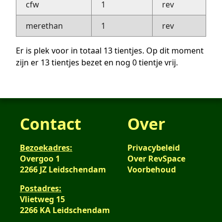
cfw
1
rev
merethan
1
rev
Er is plek voor in totaal 13 tientjes. Op dit moment
zijn er 13 tientjes bezet en nog 0 tientje vrij.
Contact
Over
Bezoekadres:
Privacybeleid
Overgoo 1
Over RevSpace
2266 JZ Leidschendam
Voorbehoud
Postadres:
Vlietweg 15
2266 KA Leidschendam