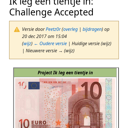
Ik leg een tientje in:
Challenge Accepted
Versie door
Peetz0r
(
overleg
|
bijdragen
)
op
20 dec 2017 om 15:04
(
wijz
)
← Oudere versie
| Huidige versie (wijz)
| Nieuwere versie → (wijz)
Project Ik leg een tientje in