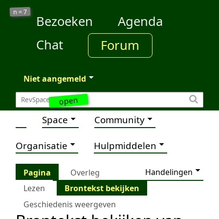
7
n =
Bezoeken
Agenda
Chat
Forum
Niet aangemeld
open
Space
Community
Organisatie
Hulpmiddelen
Handelingen
Pagina
Overleg
Lezen
Brontekst bekijken
Geschiedenis weergeven