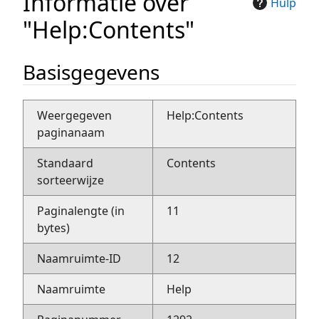
Informatie over
Hulp
"Help:Contents"
Basisgegevens
Weergegeven
Help:Contents
paginanaam
Standaard
Contents
sorteerwijze
Paginalengte (in
11
bytes)
Naamruimte-ID
12
Naamruimte
Help