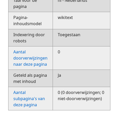
Taal voor de
nl - Nederlands
pagina
Pagina-
wikitext
inhoudsmodel
Indexering door
Toegestaan
robots
Aantal
0
doorverwijzingen
naar deze pagina
Geteld als pagina
Ja
met inhoud
Aantal
0 (0 doorverwijzingen; 0
subpagina's van
niet-doorverwijzingen)
deze pagina