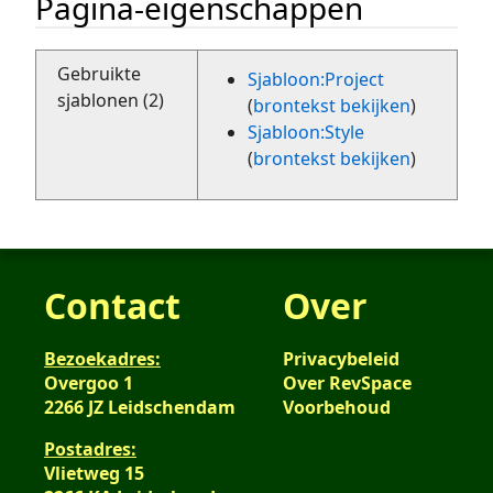
Pagina-eigenschappen
Gebruikte
Sjabloon:Project
sjablonen (2)
(
brontekst bekijken
)
Sjabloon:Style
(
brontekst bekijken
)
Contact
Over
Bezoekadres:
Privacybeleid
Overgoo 1
Over RevSpace
2266 JZ Leidschendam
Voorbehoud
Postadres:
Vlietweg 15