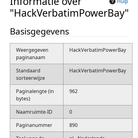
Informatie over
Hulp
"HackVerbatimPowerBay"
Basisgegevens
Weergegeven
HackVerbatimPowerBay
paginanaam
Standaard
HackVerbatimPowerBay
sorteerwijze
Paginalengte (in
962
bytes)
Naamruimte-ID
0
Paginanummer
890