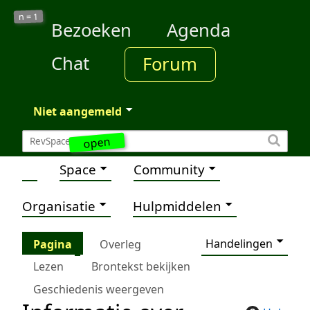
1
n =
Bezoeken
Agenda
Chat
Forum
Niet aangemeld
open
Space
Community
Organisatie
Hulpmiddelen
Handelingen
Pagina
Overleg
Lezen
Brontekst bekijken
Geschiedenis weergeven