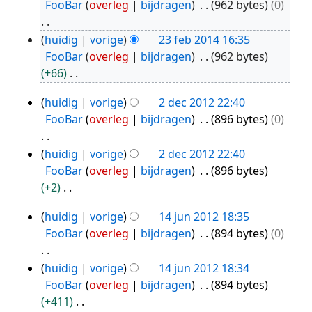
FooBar
overleg
bijdragen
962 bytes
0
feb
2014
G
huidig
vorige
23 feb 2014 16:35
e
FooBar
overleg
bijdragen
962 bytes
e
+66
n
G
huidig
vorige
2 dec 2012 22:40
b
e
2
FooBar
overleg
bijdragen
896 bytes
0
e
e
dec
w
n
2012
G
huidig
vorige
2 dec 2012 22:40
e
b
e
FooBar
overleg
bijdragen
896 bytes
r
e
e
+2
k
w
n
G
i
e
huidig
vorige
14 jun 2012 18:35
b
e
14
n
r
FooBar
overleg
bijdragen
894 bytes
0
e
e
g
jun
k
w
n
s
i
2012
G
huidig
vorige
14 jun 2012 18:34
e
b
s
n
e
FooBar
overleg
bijdragen
894 bytes
r
e
a
g
e
+411
k
w
m
s