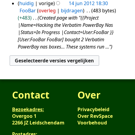
n
G
i
huidig
vorige
14 jun 2012 18:30
e
e
s
b
e
n
FooBar
overleg
bijdragen
483 bytes
r
n
a
e
e
g
+483
Created page with "{{Project
k
v
m
w
n
s
|Name=Hacking the Verbatim PowerBay Nas
i
a
e
e
b
s
|Status=In Progress |Contact=User:FooBar }}
n
t
n
r
e
a
[User:FooBar FooBar] bought 2 Verbatim
g
t
v
k
w
m
PowerBay nas boxes... These systems run ..."
s
i
a
i
e
e
s
n
t
n
r
n
a
g
t
g
k
v
m
i
s
i
a
e
n
s
n
t
n
g
a
g
t
v
Contact
Over
m
s
i
a
e
s
n
t
Bezoekadres:
Privacybeleid
n
a
g
t
Overgoo 1
Over RevSpace
v
m
i
2266 JZ Leidschendam
Voorbehoud
a
e
n
t
n
g
Postadres: