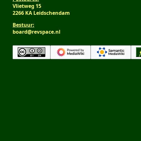
t
v
Vlietweg 15
i
a
2266 KA Leidschendam
n
t
Bestuur:
g
t
board@revspace.nl
i
n
g