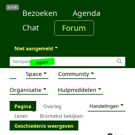
8
n =
Bezoeken
Agenda
Chat
Forum
Niet aangemeld
open
Space
Community
Organisatie
Hulpmiddelen
Handelingen
Pagina
Overleg
Lezen
Brontekst bekijken
Geschiedenis weergeven