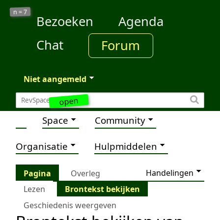
7
n =
Bezoeken
Agenda
Chat
Forum
Niet aangemeld
open
Space
Community
Organisatie
Hulpmiddelen
Handelingen
Pagina
Overleg
Lezen
Brontekst bekijken
Geschiedenis weergeven