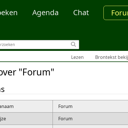
oeken
Agenda
Chat
For
Lezen
Brontekst beki
over "Forum"
ns
nanaam
Forum
jze
Forum