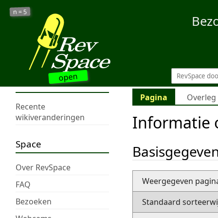
5
n =
Bez
open
Pagina
Overleg
Recente
Informatie 
wikiveranderingen
Space
Basisgegeve
Over RevSpace
Weergegeven pagi
FAQ
Bezoeken
Standaard sorteerwi