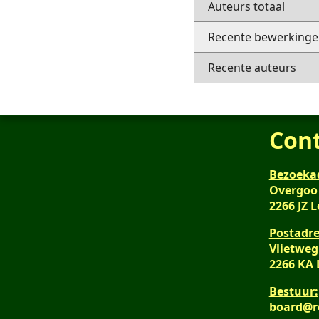
Auteurs totaal
Recente bewerkingen
Recente auteurs
Con
Bezoeka
Overgoo
2266 JZ 
Postadre
Vlietweg
2266 KA
Bestuur:
board@r