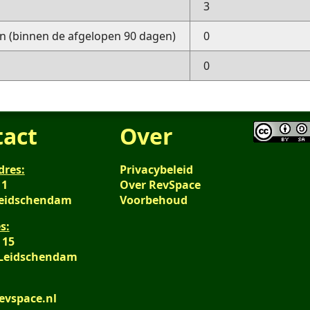
3
 (binnen de afgelopen 90 dagen)
0
0
tact
Over
dres:
Privacybeleid
 1
Over RevSpace
Leidschendam
Voorbehoud
s:
 15
 Leidschendam
evspace.nl