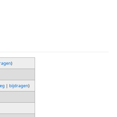
dragen
)
leg
|
bijdragen
)