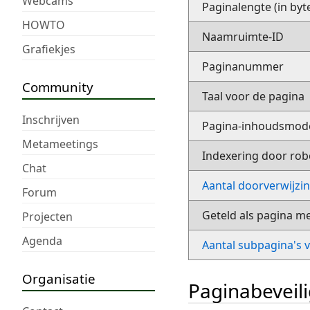
Webcams
Paginalengte (in byt
HOWTO
Naamruimte-ID
Grafiekjes
Paginanummer
Community
Taal voor de pagina
Inschrijven
Pagina-inhoudsmod
Metameetings
Indexering door rob
Chat
Aantal doorverwijzi
Forum
Geteld als pagina m
Projecten
Agenda
Aantal subpagina's 
Organisatie
Paginabeveil