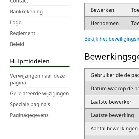
Contact
Bewerken
Toe
Bankrekening
Logo
Hernoemen
Toe
Reglement
Bekijk het beveiliging
Beleid
Bewerkingsge
Hulpmiddelen
Gebruiker die de pa
Verwijzingen naar deze
pagina
Datum waarop de pa
Gerelateerde wijzigingen
Laatste bewerker
Speciale pagina's
Paginagegevens
Laatste bewerking
Aantal bewerkingen