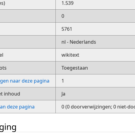
es)
1.539
0
5761
nl - Nederlands
el
wikitext
ots
Toegestaan
ngen naar deze pagina
1
et inhoud
Ja
van deze pagina
0 (0 doorverwijzingen; 0 niet-do
iging