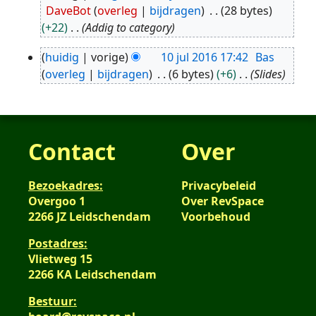
2
DaveBot
overleg
bijdragen
28 bytes
jul
+22
Addig to category
2017
huidig
vorige
10 jul 2016 17:42
Bas
10
overleg
bijdragen
6 bytes
+6
Slides
jul
2016
Contact
Over
Bezoekadres:
Privacybeleid
Overgoo 1
Over RevSpace
2266 JZ Leidschendam
Voorbehoud
Postadres:
Vlietweg 15
2266 KA Leidschendam
Bestuur: