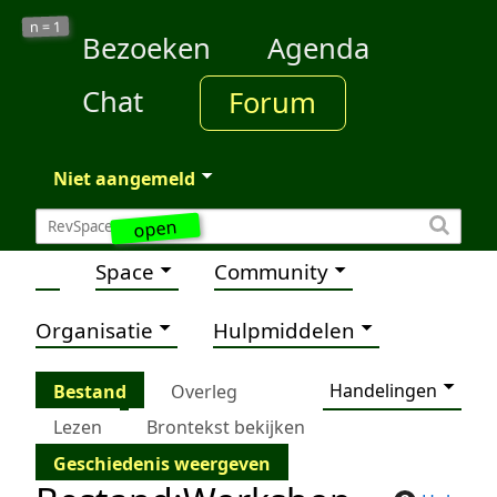
1
n =
Bezoeken
Agenda
Chat
Forum
Niet aangemeld
open
Space
Community
Organisatie
Hulpmiddelen
Handelingen
Bestand
Overleg
Lezen
Brontekst bekijken
Geschiedenis weergeven