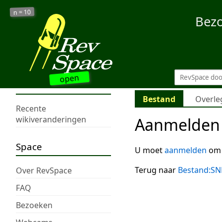
10
n =
Bez
open
Bestand
Overle
Recente
Aanmelden 
wikiveranderingen
Space
U moet
aanmelden
om 
Terug naar
Bestand:SN
Over RevSpace
FAQ
Bezoeken