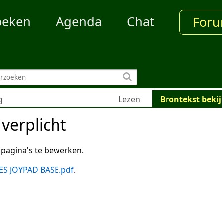
oeken
Agenda
Chat
For
g
Lezen
Brontekst beki
verplicht
pagina's te bewerken.
ES JOYPAD BASE.pdf
.