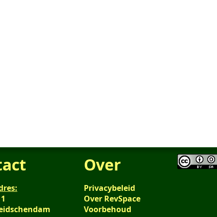
tact
Over
dres:
Privacybeleid
 1
Over RevSpace
Leidschendam
Voorbehoud