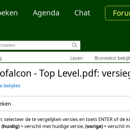
oeken
Agenda
Chat
For
g
Lezen
Brontekst bekij
ofalcon - Top Level.pdf: versi
a bekijken
oeken
en: selecteer de te vergelijken versies en toets ENTER of de
:
(huidig)
= verschil met huidige versie,
(vorige)
= verschil 