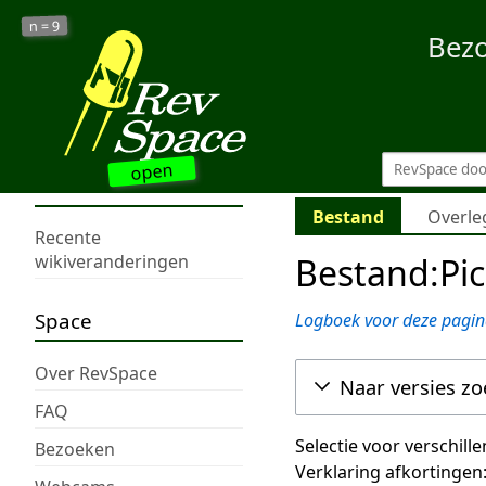
9
n =
Bez
open
Bestand
Overle
Recente
Bestand:Pic
wikiveranderingen
Space
Logboek voor deze pagin
Over RevSpace
Naar versies z
FAQ
Selectie voor verschill
Bezoeken
Verklaring afkortingen