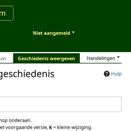
um
Niet aangemeld
Handelingen
ken
Geschiedenis weergeven
egeschiedenis
Hulp
 knop onderaan.
met voorgaande versie,
k
= kleine wijziging.