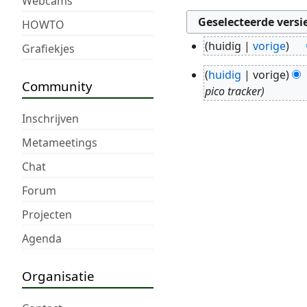
Webcams
HOWTO
huidig
vorige
Grafiekjes
2
jul
huidig
vorige
10
Community
2017
pico tracker
nov
2013
Inschrijven
Metameetings
Chat
Forum
Projecten
Agenda
Organisatie