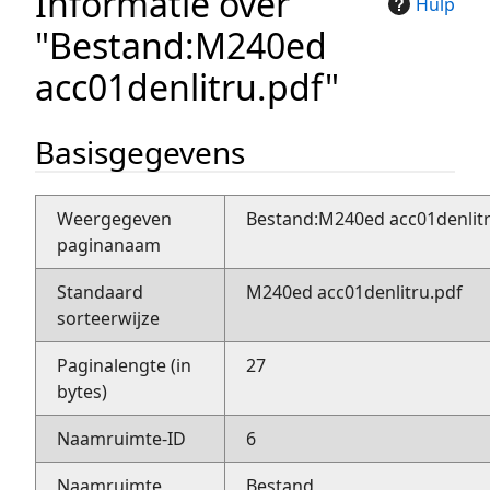
Informatie over
Hulp
"Bestand:M240ed
acc01denlitru.pdf"
Basisgegevens
Weergegeven
Bestand:M240ed acc01denlitr
paginanaam
Standaard
M240ed acc01denlitru.pdf
sorteerwijze
Paginalengte (in
27
bytes)
Naamruimte-ID
6
Naamruimte
Bestand