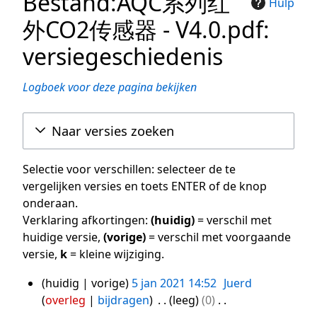
Bestand:AQC系列红
Hulp
外CO2传感器 - V4.0.pdf:
versiegeschiedenis
Logboek voor deze pagina bekijken
Naar versies zoeken
Selectie voor verschillen: selecteer de te
vergelijken versies en toets ENTER of de knop
onderaan.
Verklaring afkortingen:
(huidig)
= verschil met
huidige versie,
(vorige)
= verschil met voorgaande
versie,
k
= kleine wijziging.
huidig
vorige
5 jan 2021 14:52
Juerd
5
overleg
bijdragen
leeg
0
jan
G