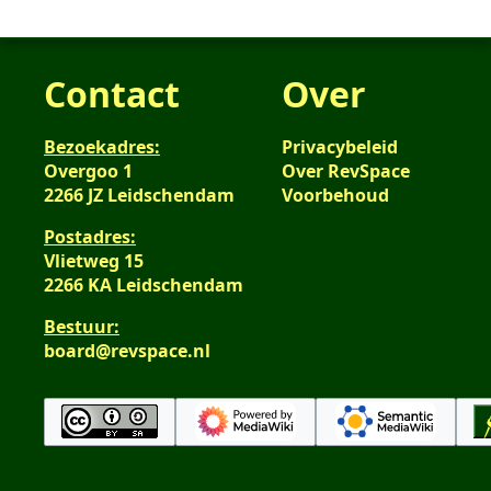
2021
e
e
n
Contact
Over
b
e
Bezoekadres:
Privacybeleid
w
Overgoo 1
Over RevSpace
e
2266 JZ Leidschendam
Voorbehoud
r
k
Postadres:
Vlietweg 15
i
2266 KA Leidschendam
n
g
Bestuur:
s
board@revspace.nl
s
a
m
e
n