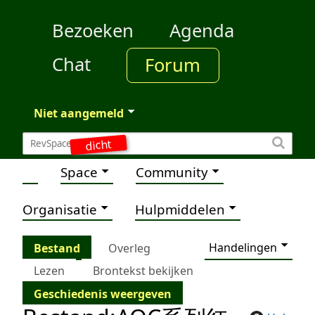
Bezoeken
Agenda
Chat
Forum
Niet aangemeld
dicht
Space
Community
Organisatie
Hulpmiddelen
Handelingen
Bestand
Overleg
Lezen
Brontekst bekijken
Geschiedenis weergeven