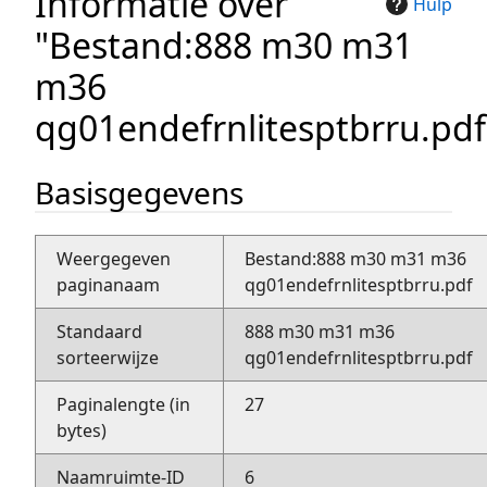
Informatie over
Hulp
"Bestand:888 m30 m31
m36
qg01endefrnlitesptbrru.pdf
Basisgegevens
Weergegeven
Bestand:888 m30 m31 m36
paginanaam
qg01endefrnlitesptbrru.pdf
Standaard
888 m30 m31 m36
sorteerwijze
qg01endefrnlitesptbrru.pdf
Paginalengte (in
27
bytes)
Naamruimte-ID
6