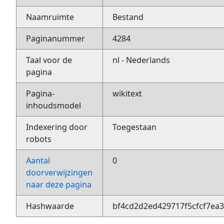
Naamruimte
Bestand
Paginanummer
4284
Taal voor de
nl - Nederlands
pagina
Pagina-
wikitext
inhoudsmodel
Indexering door
Toegestaan
robots
Aantal
0
doorverwijzingen
naar deze pagina
Hashwaarde
bf4cd2d2ed429717f5cfcf7ea