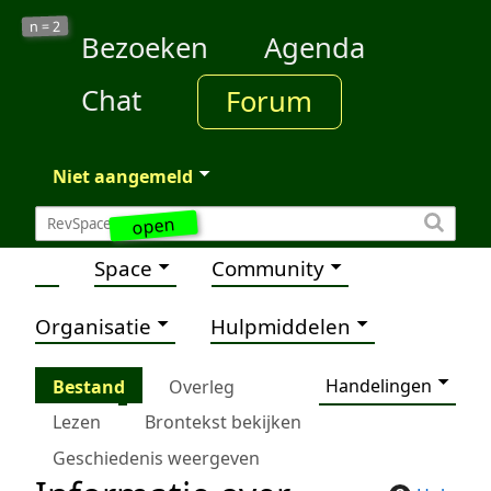
2
n =
Bezoeken
Agenda
Chat
Forum
Niet aangemeld
open
Space
Community
Organisatie
Hulpmiddelen
Handelingen
Bestand
Overleg
Lezen
Brontekst bekijken
Geschiedenis weergeven