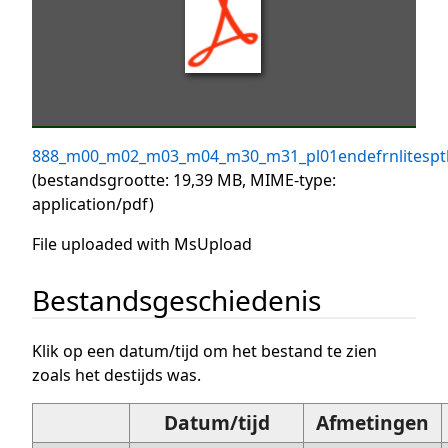
888_m00_m02_m03_m04_m30_m31_pl01endefrnlitespt
(bestandsgrootte: 19,39 MB, MIME-type:
application/pdf
)
File uploaded with MsUpload
Bestandsgeschiedenis
Klik op een datum/tijd om het bestand te zien
zoals het destijds was.
Datum/tijd
Afmetingen