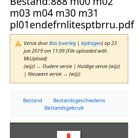
Bestand
:
888 m00 m02
m03 m04 m30 m31
pl01endefrnlitesptbrru.pdf
Versie door
Bas
(
overleg
|
bijdragen
)
op 23
jun 2019 om 11:09
(File uploaded with
MsUpload)
(wijz) ← Oudere versie | Huidige versie (wijz)
| Nieuwere versie → (wijz)
Bestand
Bestandsgeschiedenis
Bestandsgebruik