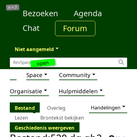
7
n =
Bezoeken
Agenda
Chat
Forum
Niet aangemeld
open
Space
Community
Organisatie
Hulpmiddelen
Handelingen
Bestand
Overleg
Lezen
Brontekst bekijken
Geschiedenis weergeven