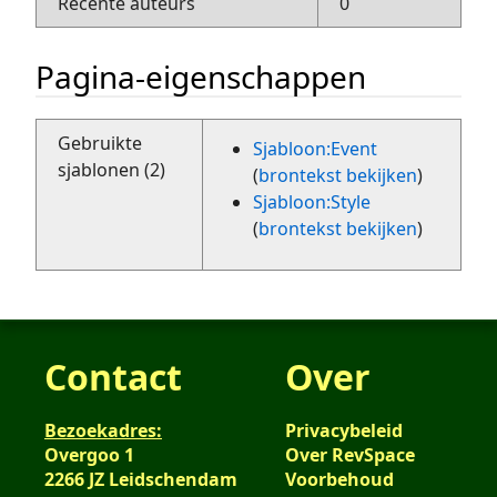
Recente auteurs
0
Pagina-eigenschappen
Gebruikte
Sjabloon:Event
sjablonen (2)
(
brontekst bekijken
)
Sjabloon:Style
(
brontekst bekijken
)
Contact
Over
Bezoekadres:
Privacybeleid
Overgoo 1
Over RevSpace
2266 JZ Leidschendam
Voorbehoud