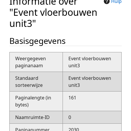
Informatie over
Hulp
"Event vloerbouwen
unit3"
Basisgegevens
Weergegeven
Event vloerbouwen
paginanaam
unit3
Standaard
Event vloerbouwen
sorteerwijze
unit3
Paginalengte (in
161
bytes)
Naamruimte-ID
0
Paginanummer
2030