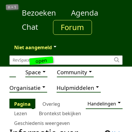
1
n =
Bezoeken
Agenda
Chat
Forum
Niet aangemeld
open
Space
Community
Organisatie
Hulpmiddelen
Handelingen
Pagina
Overleg
Lezen
Brontekst bekijken
Geschiedenis weergeven