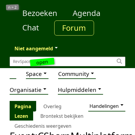
2
n =
Bezoeken
Agenda
Chat
Forum
Niet aangemeld
open
Space
Community
Organisatie
Hulpmiddelen
Handelingen
Pagina
Overleg
Lezen
Brontekst bekijken
Geschiedenis weergeven