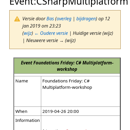
Event:CSharpMultiplatform
Versie door
Bas
(
overleg
|
bijdragen
)
op 12
jan 2019 om 23:23
(
wijz
)
← Oudere versie
| Huidige versie (wijz)
| Nieuwere versie → (wijz)
Event
Foundations Friday: C# Multiplatform-
workshop
Name
Foundations Friday: C#
Multiplatform-workshop
When
2019-04-26 20:00
Information