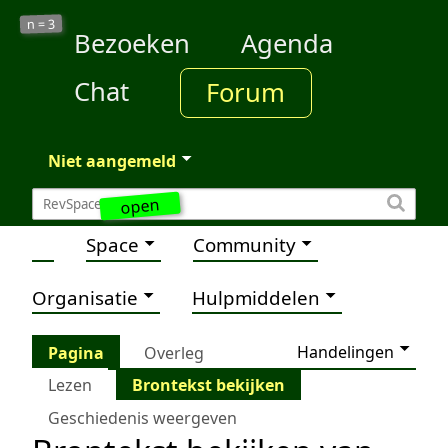
3
n =
Bezoeken
Agenda
Chat
Forum
Niet aangemeld
open
Space
Community
Organisatie
Hulpmiddelen
Handelingen
Pagina
Overleg
Lezen
Brontekst bekijken
Geschiedenis weergeven