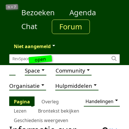
7
n =
Bezoeken
Agenda
Chat
Forum
Niet aangemeld
open
Space
Community
Organisatie
Hulpmiddelen
Handelingen
Pagina
Overleg
Lezen
Brontekst bekijken
Geschiedenis weergeven