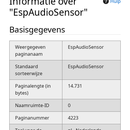
Informatie over
Hulp
"EspAudioSensor"
Basisgegevens
Weergegeven
EspAudioSensor
paginanaam
Standaard
EspAudioSensor
sorteerwijze
Paginalengte (in
14.731
bytes)
Naamruimte-ID
0
Paginanummer
4223