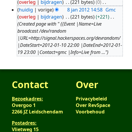
overleg
bijdragen
221 bytes
0
jan
G
huidig
vorige
8 jan 2012 14:58
Gmc
2012
e
overleg
bijdragen
221 bytes
+221
e
Created page with " {{Event |Name=Live
n
broadcast /dev/random
b
|URL=http://signal.hackerspaces.org/devrandom/
e
|DateStart=2012-01-10 22:00 |DateEnd=2012-01-
w
19 23:00 |Contact=gmc |Info=Live from ..."
e
r
k
i
Contact
Over
n
g
Bezoekadres:
Privacybeleid
s
Overgoo 1
Over RevSpace
s
2266 JZ Leidschendam
Voorbehoud
a
m
Postadres:
e
Vlietweg 15