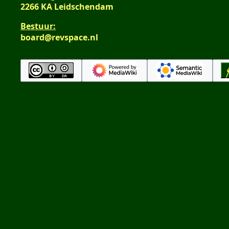
2266 KA Leidschendam
n
v
Bestuur:
a
board@revspace.nl
t
t
i
n
g