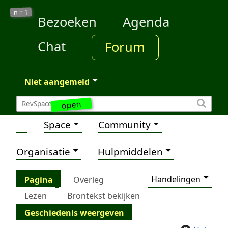
1
n =
Bezoeken
Agenda
Chat
Forum
Niet aangemeld
open
Space
Community
Organisatie
Hulpmiddelen
Handelingen
Pagina
Overleg
Lezen
Brontekst bekijken
Geschiedenis weergeven