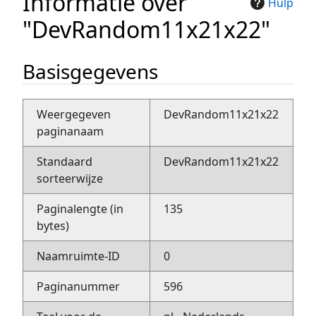
Informatie over
Hulp
"DevRandom11x21x22"
Basisgegevens
Weergegeven
DevRandom11x21x22
paginanaam
Standaard
DevRandom11x21x22
sorteerwijze
Paginalengte (in
135
bytes)
Naamruimte-ID
0
Paginanummer
596