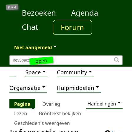
4
n =
Bezoeken
Agenda
Chat
Forum
Niet aangemeld
open
Space
Community
Organisatie
Hulpmiddelen
Handelingen
Pagina
Overleg
Lezen
Brontekst bekijken
Geschiedenis weergeven