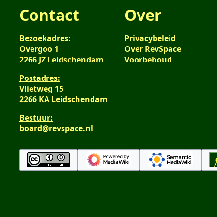
v
Contact
Over
s
a
s
t
a
Bezoekadres:
Privacybeleid
t
m
Overgoo 1
Over RevSpace
i
e
2266 JZ Leidschendam
Voorbehoud
n
n
g
Postadres:
v
Vlietweg 15
a
2266 KA Leidschendam
t
t
Bestuur:
i
board@revspace.nl
n
g