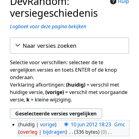
DevRandom:
Hulp
versiegeschiedenis
Logboek voor deze pagina bekijken
Naar versies zoeken
Selectie voor verschillen: selecteer de te
vergelijken versies en toets ENTER of de knop
onderaan.
Verklaring afkortingen:
(huidig)
= verschil met
huidige versie,
(vorige)
= verschil met voorgaande
versie,
k
= kleine wijziging.
huidig
vorige
10 jun 2012 18:23
Gmc
10
overleg
bijdragen
336 bytes
0
jun