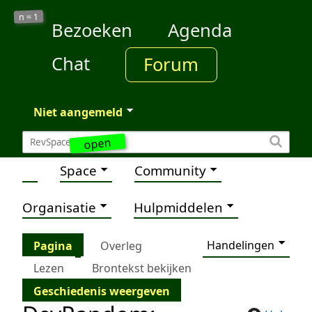
1
n =
Bezoeken
Agenda
Chat
Forum
Niet aangemeld
open
Space
Community
Organisatie
Hulpmiddelen
Handelingen
Pagina
Overleg
Lezen
Brontekst bekijken
Geschiedenis weergeven