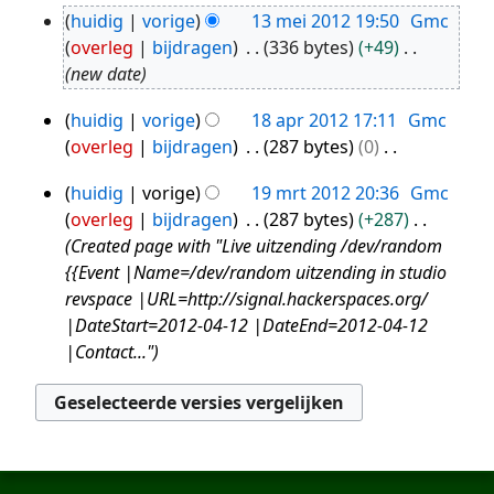
G
2012
huidig
vorige
13 mei 2012 19:50
Gmc
e
13
overleg
bijdragen
336 bytes
+49
e
mei
new date
n
2012
b
huidig
vorige
18 apr 2012 17:11
Gmc
18
e
overleg
bijdragen
287 bytes
0
apr
w
G
2012
e
huidig
vorige
19 mrt 2012 20:36
Gmc
e
19
r
overleg
bijdragen
287 bytes
+287
e
mrt
k
Created page with "Live uitzending /dev/random
n
2012
i
{{Event |Name=/dev/random uitzending in studio
b
n
revspace |URL=http://signal.hackerspaces.org/
e
g
|DateStart=2012-04-12 |DateEnd=2012-04-12
w
s
|Contact..."
e
s
r
a
k
m
i
e
n
n
g