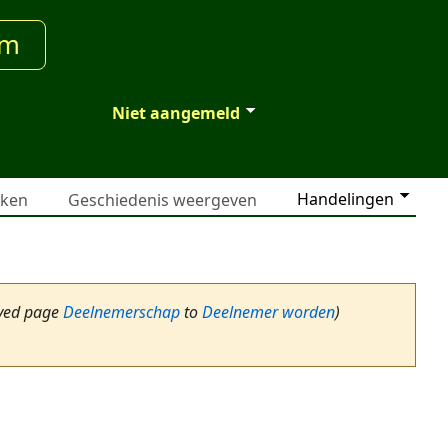
um
Niet aangemeld
Handelingen
jken
Geschiedenis weergeven
ved page
Deelnemerschap
to
Deelnemer worden
)