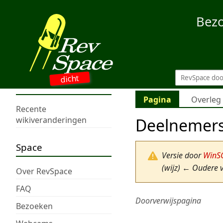
Bez
dicht
Pagina
Overleg
Recente
Deelnemer
wikiveranderingen
Space
Versie door
WinS
(wijz) ← Oudere v
Over RevSpace
FAQ
Doorverwijspagina
Bezoeken