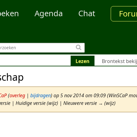
oeken
Agenda
Chat
For
Lezen
Brontekst beki
schap
CaP
(
overleg
|
bijdragen
)
op 5 nov 2014 om 09:09
(WinSCaP mo
ersie | Huidige versie (wijz) | Nieuwere versie → (wijz)