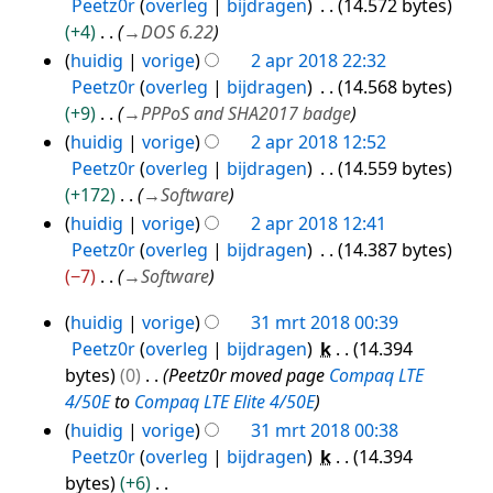
v
Peetz0r
overleg
bijdragen
14.572 bytes
apr
a
+4
→
DOS 6.22
2018
t
huidig
vorige
2 apr 2018 22:32
t
Peetz0r
overleg
bijdragen
14.568 bytes
i
+9
→
PPPoS and SHA2017 badge
n
huidig
vorige
2 apr 2018 12:52
g
Peetz0r
overleg
bijdragen
14.559 bytes
+172
→
Software
huidig
vorige
2 apr 2018 12:41
Peetz0r
overleg
bijdragen
14.387 bytes
−7
→
Software
huidig
vorige
31 mrt 2018 00:39
31
Peetz0r
overleg
bijdragen
k
14.394
mrt
bytes
0
Peetz0r moved page
Compaq LTE
2018
4/50E
to
Compaq LTE Elite 4/50E
huidig
vorige
31 mrt 2018 00:38
Peetz0r
overleg
bijdragen
k
14.394
bytes
+6