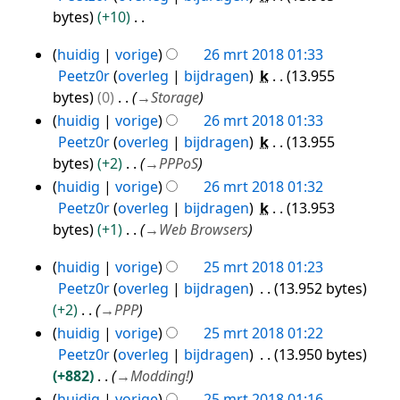
bytes
+10
k
v
G
i
a
huidig
vorige
26 mrt 2018 01:33
e
26
n
t
Peetz0r
overleg
bijdragen
k
13.955
e
g
mrt
t
bytes
0
→
Storage
n
s
i
2018
huidig
vorige
26 mrt 2018 01:33
b
s
n
Peetz0r
overleg
bijdragen
k
13.955
e
a
g
bytes
+2
→
PPPoS
w
m
huidig
vorige
26 mrt 2018 01:32
e
e
Peetz0r
overleg
bijdragen
k
13.953
r
n
bytes
+1
→
Web Browsers
k
v
i
a
huidig
vorige
25 mrt 2018 01:23
25
n
t
Peetz0r
overleg
bijdragen
13.952 bytes
g
mrt
t
+2
→
PPP
s
i
2018
huidig
vorige
25 mrt 2018 01:22
s
n
Peetz0r
overleg
bijdragen
13.950 bytes
a
g
+882
→
Modding!
m
huidig
vorige
25 mrt 2018 01:16