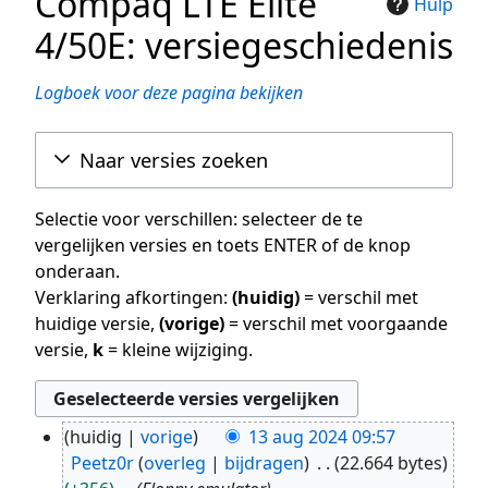
Compaq LTE Elite
Hulp
4/50E: versiegeschiedenis
Logboek voor deze pagina bekijken
Naar versies zoeken
Selectie voor verschillen: selecteer de te
vergelijken versies en toets ENTER of de knop
onderaan.
Verklaring afkortingen:
(huidig)
= verschil met
huidige versie,
(vorige)
= verschil met voorgaande
versie,
k
= kleine wijziging.
huidig
vorige
13 aug 2024 09:57
13
Peetz0r
overleg
bijdragen
22.664 bytes
aug