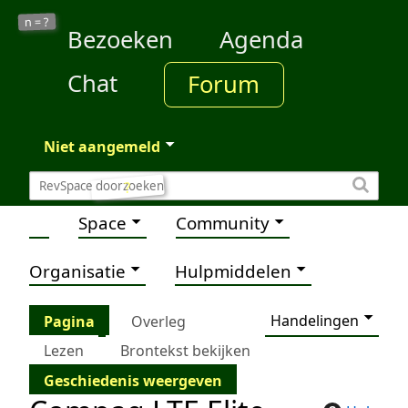
?
n =
Bezoeken
Agenda
Chat
Forum
Niet aangemeld
?
Space
Community
Organisatie
Hulpmiddelen
Handelingen
Pagina
Overleg
Lezen
Brontekst bekijken
Geschiedenis weergeven