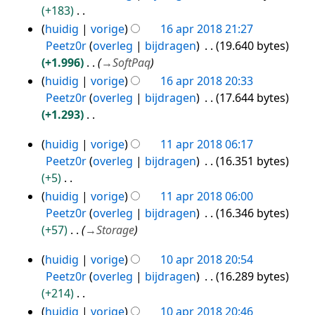
e
+183
t
m
s
w
G
i
huidig
vorige
16 apr 2018 21:27
e
s
e
e
n
Peetz0r
overleg
bijdragen
19.640 bytes
n
a
r
e
g
+1.996
→
SoftPaq
v
m
k
n
huidig
vorige
16 apr 2018 20:33
a
e
i
b
Peetz0r
overleg
bijdragen
17.644 bytes
t
n
n
e
+1.293
t
v
g
w
G
i
a
s
huidig
vorige
11 apr 2018 06:17
e
e
11
n
t
s
Peetz0r
overleg
bijdragen
16.351 bytes
r
e
g
apr
t
a
+5
k
n
i
2018
m
G
i
huidig
vorige
11 apr 2018 06:00
b
n
e
e
n
Peetz0r
overleg
bijdragen
16.346 bytes
e
g
n
e
g
+57
→
Storage
w
v
n
s
e
huidig
vorige
10 apr 2018 20:54
a
b
s
10
r
Peetz0r
overleg
bijdragen
16.289 bytes
t
e
a
apr
k
+214
t
w
m
i
2018
G
i
huidig
vorige
10 apr 2018 20:46
e
e