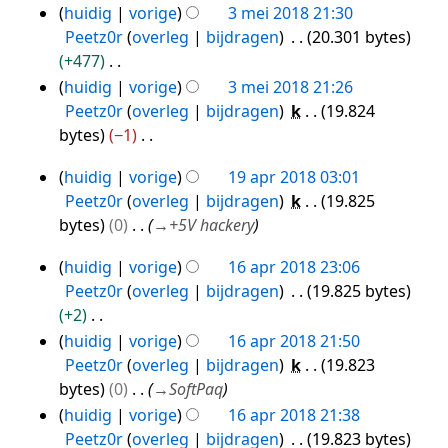
n
huidig
vorige
3 mei 2018 21:30
e
b
Peetz0r
overleg
bijdragen
20.301 bytes
r
e
+477
k
w
G
i
huidig
vorige
3 mei 2018 21:26
e
e
n
Peetz0r
overleg
bijdragen
k
19.824
r
e
g
bytes
−1
k
n
s
G
i
huidig
vorige
19 apr 2018 03:01
b
s
e
19
n
Peetz0r
overleg
bijdragen
k
19.825
e
a
e
apr
g
bytes
0
→
+5V hackery
w
m
n
2018
s
e
e
b
huidig
vorige
16 apr 2018 23:06
s
16
r
n
e
Peetz0r
overleg
bijdragen
19.825 bytes
a
apr
k
v
w
+2
m
i
2018
a
e
G
huidig
vorige
16 apr 2018 21:50
e
n
t
r
e
Peetz0r
overleg
bijdragen
k
19.823
n
g
t
k
e
bytes
0
→
SoftPaq
v
s
i
i
n
huidig
vorige
16 apr 2018 21:38
a
s
n
n
b
Peetz0r
overleg
bijdragen
19.823 bytes
t
a
g
g