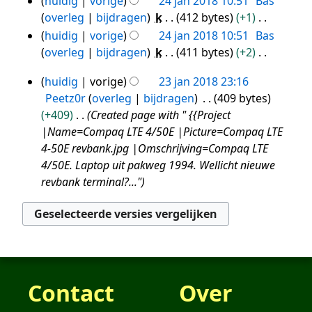
huidig
vorige
24 jan 2018 10:51
Bas
k
m
s
overleg
bijdragen
k
412 bytes
+1
i
e
s
G
n
huidig
vorige
24 jan 2018 10:51
Bas
n
a
e
g
overleg
bijdragen
k
411 bytes
+2
v
m
e
s
G
a
e
huidig
vorige
23 jan 2018 23:16
n
s
e
23
t
n
Peetz0r
overleg
bijdragen
409 bytes
b
a
e
jan
t
v
+409
Created page with " {{Project
e
m
n
i
2018
a
|Name=Compaq LTE 4/50E |Picture=Compaq LTE
w
e
b
n
t
4-50E revbank.jpg |Omschrijving=Compaq LTE
e
n
e
g
t
4/50E. Laptop uit pakweg 1994. Wellicht nieuwe
r
v
w
i
revbank terminal?..."
k
a
e
n
i
t
r
g
n
t
k
g
i
i
s
n
n
s
g
g
a
Contact
Over
s
m
s