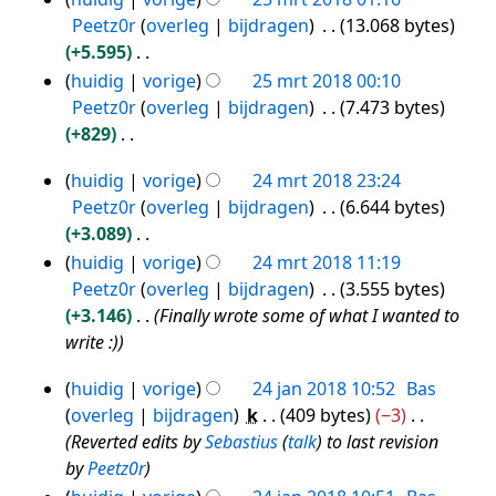
e
Peetz0r
overleg
bijdragen
13.068 bytes
n
+5.595
v
G
huidig
vorige
25 mrt 2018 00:10
a
e
Peetz0r
overleg
bijdragen
7.473 bytes
t
e
+829
t
n
G
i
huidig
vorige
24 mrt 2018 23:24
b
e
24
n
Peetz0r
overleg
bijdragen
6.644 bytes
e
e
g
mrt
+3.089
w
n
2018
G
huidig
vorige
24 mrt 2018 11:19
e
b
e
Peetz0r
overleg
bijdragen
3.555 bytes
r
e
e
+3.146
Finally wrote some of what I wanted to
k
w
n
write :)
i
e
b
n
r
huidig
vorige
24 jan 2018 10:52
Bas
e
24
g
k
overleg
bijdragen
k
409 bytes
−3
w
s
jan
i
Reverted edits by
Sebastius
(
talk
) to last revision
e
s
n
2018
by
Peetz0r
r
a
g