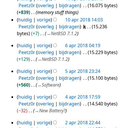
n
e
n
Peetz0r
overleg
bijdragen
16.075 bytes
r
n
g
e
g
+839
memory stuff things
k
v
s
n
i
huidig
vorige
10 apr 2018 14:03
a
s
b
n
Peetz0r
overleg
bijdragen
k
15.236
t
a
e
g
bytes
+7
→
NetBSD 7.1.2
t
m
w
s
i
e
huidig
vorige
6 apr 2018 04:19
e
s
6
n
n
Peetz0r
overleg
bijdragen
15.229 bytes
r
a
g
apr
v
+129
→
NetBSD 7.1.2
k
m
2018
a
i
e
t
huidig
vorige
5 apr 2018 23:24
5
n
n
t
Peetz0r
overleg
bijdragen
15.100 bytes
g
apr
v
i
+560
→
Software
s
2018
a
n
s
t
g
huidig
vorige
4 apr 2018 17:59
4
a
t
Peetz0r
overleg
bijdragen
14.540 bytes
apr
m
i
−32
→
New Battery?
2018
e
n
n
g
huidig
vorige
2 apr 2018 22:44
2