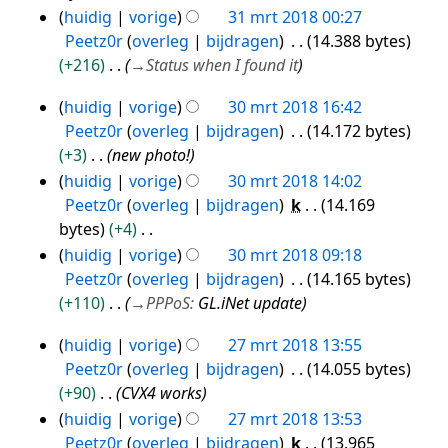
G
huidig
vorige
31 mrt 2018 00:27
e
Peetz0r
overleg
bijdragen
14.388 bytes
e
+216
→
Status when I found it
n
huidig
vorige
30 mrt 2018 16:42
b
30
Peetz0r
overleg
bijdragen
14.172 bytes
e
mrt
+3
new photo!
w
2018
huidig
vorige
30 mrt 2018 14:02
e
Peetz0r
overleg
bijdragen
k
14.169
r
bytes
+4
k
G
i
huidig
vorige
30 mrt 2018 09:18
e
n
Peetz0r
overleg
bijdragen
14.165 bytes
e
g
+110
→
PPPoS
:
GL.iNet update
n
s
huidig
vorige
27 mrt 2018 13:55
b
s
27
Peetz0r
overleg
bijdragen
14.055 bytes
e
a
mrt
+90
CVX4 works
w
m
2018
huidig
vorige
27 mrt 2018 13:53
e
e
Peetz0r
overleg
bijdragen
k
13.965
r
n