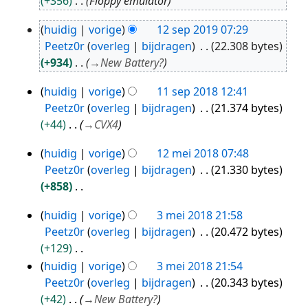
+356
Floppy emulator
2024
huidig
vorige
12 sep 2019 07:29
12
Peetz0r
overleg
bijdragen
22.308 bytes
sep
+934
→
New Battery?
2019
huidig
vorige
11 sep 2018 12:41
11
Peetz0r
overleg
bijdragen
21.374 bytes
sep
+44
→
CVX4
2018
huidig
vorige
12 mei 2018 07:48
12
Peetz0r
overleg
bijdragen
21.330 bytes
mei
+858
2018
G
huidig
vorige
3 mei 2018 21:58
e
3
Peetz0r
overleg
bijdragen
20.472 bytes
e
mei
+129
n
2018
G
huidig
vorige
3 mei 2018 21:54
b
e
Peetz0r
overleg
bijdragen
20.343 bytes
e
e
+42
→
New Battery?
w