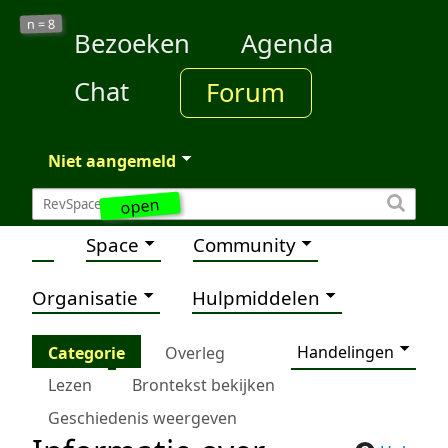
8
n =
Bezoeken
Agenda
Chat
Forum
Niet aangemeld
open
Space
Community
Organisatie
Hulpmiddelen
Handelingen
Categorie
Overleg
Lezen
Brontekst bekijken
Geschiedenis weergeven