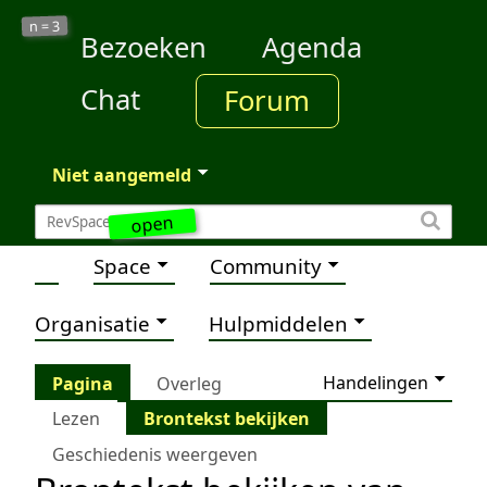
3
n =
Bezoeken
Agenda
Chat
Forum
Niet aangemeld
open
Space
Community
Organisatie
Hulpmiddelen
Handelingen
Pagina
Overleg
Lezen
Brontekst bekijken
Geschiedenis weergeven