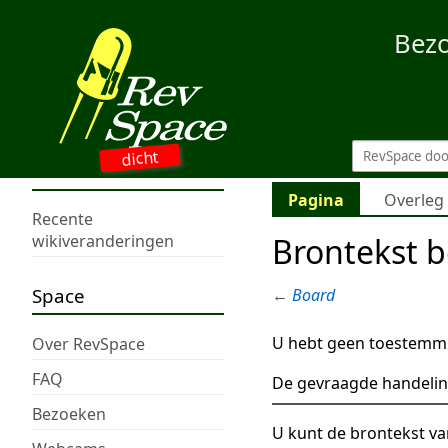
Bez
dicht
Pagina
Overleg
Recente
Brontekst b
wikiveranderingen
Space
←
Board
U hebt geen toestemmi
Over RevSpace
FAQ
De gevraagde handelin
Bezoeken
U kunt de brontekst va