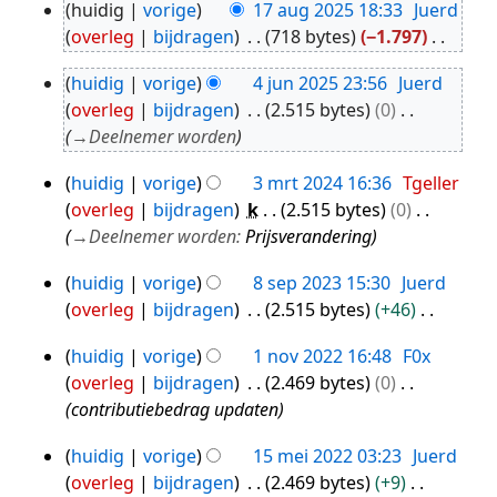
huidig
vorige
17 aug 2025 18:33
Juerd
17
overleg
bijdragen
718 bytes
−1.797
aug
G
2025
huidig
vorige
4 jun 2025 23:56
Juerd
e
4
overleg
bijdragen
2.515 bytes
0
e
jun
→
Deelnemer worden
n
2025
b
huidig
vorige
3 mrt 2024 16:36
Tgeller
3
e
overleg
bijdragen
k
2.515 bytes
0
mrt
w
→
Deelnemer worden
:
Prijsverandering
2024
e
r
huidig
vorige
8 sep 2023 15:30
Juerd
8
k
overleg
bijdragen
2.515 bytes
+46
sep
i
G
2023
n
huidig
vorige
1 nov 2022 16:48
F0x
e
1
g
overleg
bijdragen
2.469 bytes
0
e
nov
s
contributiebedrag updaten
n
2022
s
b
huidig
vorige
15 mei 2022 03:23
Juerd
a
15
e
overleg
bijdragen
2.469 bytes
+9
m
mei
w