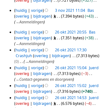
i
overleg
bijdragen
7.721 bytes
+327
s
e
nov
e
r
n
G
s
n
2021
w
k
huidig
vorige
3 nov 2021 11:04
Bas
g
e
3
a
b
e
i
overleg
bijdragen
k
7.394 bytes
+43
s
e
nov
m
e
r
n
→
Aanmeldingen
s
n
2021
e
w
k
g
a
b
n
e
i
huidig
vorige
26 okt 2021 20:55
Bas
s
26
m
e
v
r
n
overleg
bijdragen
k
7.351 bytes
+38
s
okt
e
w
a
k
g
→
Aanmeldingen
a
2021
n
e
t
i
s
huidig
vorige
26 okt 2021 17:30
m
v
r
t
n
s
Crashjuh
overleg
bijdragen
7.313 bytes
e
a
k
i
g
a
0
→
Aanmeldingen
n
t
i
n
s
m
huidig
vorige
26 okt 2021 15:04
Juerd
v
t
n
g
s
e
overleg
bijdragen
7.313 bytes
−3
a
i
g
a
n
→
Contact-gegevens en doorgeven
t
n
s
m
v
t
huidig
vorige
26 okt 2021 15:02
Juerd
g
s
e
a
i
overleg
bijdragen
7.316 bytes
+740
a
n
t
n
G
huidig
vorige
26 okt 2021 14:53
Juerd
m
v
t
g
e
overleg
bijdragen
k
6.576 bytes
−4
e
a
i