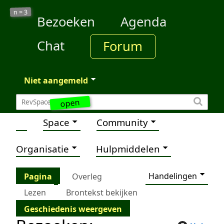
3
n =
Bezoeken
Agenda
Chat
Forum
Niet aangemeld
open
Space
Community
Organisatie
Hulpmiddelen
Handelingen
Pagina
Overleg
Lezen
Brontekst bekijken
Geschiedenis weergeven