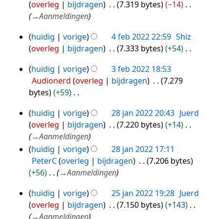
overleg
bijdragen
7.319 bytes
−14
feb
e
→
Aanmeldingen
2022
n
v
huidig
vorige
4 feb 2022 22:59
Shiz
4
a
overleg
bijdragen
7.333 bytes
+54
feb
t
G
2022
huidig
vorige
3 feb 2022 18:53
t
e
3
Audionerd
overleg
bijdragen
7.279
i
e
feb
bytes
+59
n
n
2022
G
g
b
huidig
vorige
28 jan 2022 20:43
Juerd
e
28
e
overleg
bijdragen
7.220 bytes
+14
e
jan
w
→
Aanmeldingen
n
2022
e
huidig
vorige
28 jan 2022 17:11
b
r
PeterC
overleg
bijdragen
7.206 bytes
e
k
+56
→
Aanmeldingen
w
i
e
n
huidig
vorige
25 jan 2022 19:28
Juerd
25
r
g
overleg
bijdragen
7.150 bytes
+143
jan
k
s
→
Aanmeldingen