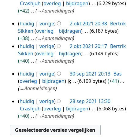
g
Crashjuh
overleg
bijdragen
6.229 bytes
okt
s
+42
→
Aanmeldingen
2021
s
a
huidig
vorige
2 okt 2021 20:38
Bertrik
2
m
Sikken
overleg
bijdragen
6.187 bytes
okt
e
+38
→
Aanmeldingen
2021
n
huidig
vorige
2 okt 2021 20:17
Bertrik
v
Sikken
overleg
bijdragen
6.149 bytes
a
+40
→
Aanmeldingen
t
huidig
vorige
30 sep 2021 20:13
Bas
t
30
overleg
bijdragen
k
6.109 bytes
+41
i
sep
→
Aanmeldingen
n
2021
g
huidig
vorige
28 sep 2021 13:30
28
Crashjuh
overleg
bijdragen
6.068 bytes
sep
+40
→
Aanmeldingen
2021