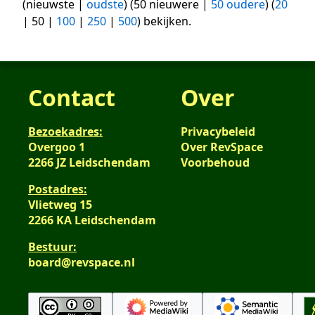
(
nieuwste
|
oudste
) (
50 nieuwere
|
50 oudere
) (
20
|
50
|
100
|
250
|
500
) bekijken.
Contact
Over
Bezoekadres:
Privacybeleid
Overgoo 1
Over RevSpace
2266 JZ Leidschendam
Voorbehoud
Postadres:
Vlietweg 15
2266 KA Leidschendam
Bestuur:
board@revspace.nl