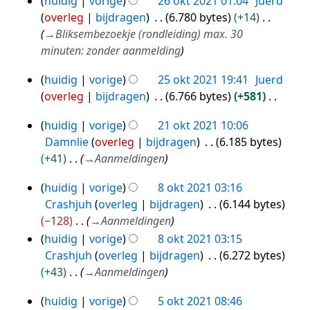
huidig
vorige
26 okt 2021 01:04
Juerd
t
overleg
bijdragen
6.780 bytes
+14
t
→
Bliksembezoekje (rondleiding) max. 30
i
minuten: zonder aanmelding
n
g
huidig
vorige
25 okt 2021 19:41
Juerd
25
overleg
bijdragen
6.766 bytes
+581
okt
G
2021
huidig
vorige
21 okt 2021 10:06
e
21
Damnlie
overleg
bijdragen
6.185 bytes
e
okt
+41
→
Aanmeldingen
n
2021
b
huidig
vorige
8 okt 2021 03:16
8
e
Crashjuh
overleg
bijdragen
6.144 bytes
okt
w
−128
→
Aanmeldingen
2021
e
huidig
vorige
8 okt 2021 03:15
r
Crashjuh
overleg
bijdragen
6.272 bytes
k
+43
→
Aanmeldingen
i
n
huidig
vorige
5 okt 2021 08:46
5