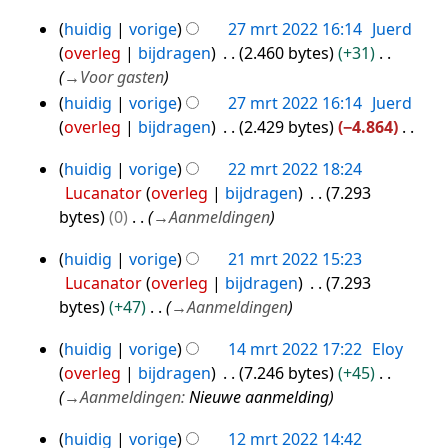
G
e
2022
e
huidig
vorige
27 mrt 2022 16:14
Juerd
e
27
n
r
overleg
bijdragen
2.460 bytes
+31
e
mrt
v
k
→
Voor gasten
n
2022
a
i
huidig
vorige
27 mrt 2022 16:14
Juerd
b
t
n
overleg
bijdragen
2.429 bytes
−4.864
e
t
g
G
w
i
s
huidig
vorige
22 mrt 2022 18:24
e
22
e
n
s
Lucanator
overleg
bijdragen
7.293
e
mrt
r
g
a
bytes
0
→
Aanmeldingen
n
k
2022
m
b
i
huidig
vorige
21 mrt 2022 15:23
e
21
e
n
Lucanator
overleg
bijdragen
7.293
n
mrt
w
g
bytes
+47
→
Aanmeldingen
v
2022
e
s
a
r
s
huidig
vorige
14 mrt 2022 17:22
Eloy
14
t
k
a
overleg
bijdragen
7.246 bytes
+45
mrt
t
i
m
→
Aanmeldingen
:
Nieuwe aanmelding
i
2022
n
e
n
g
huidig
vorige
12 mrt 2022 14:42
n