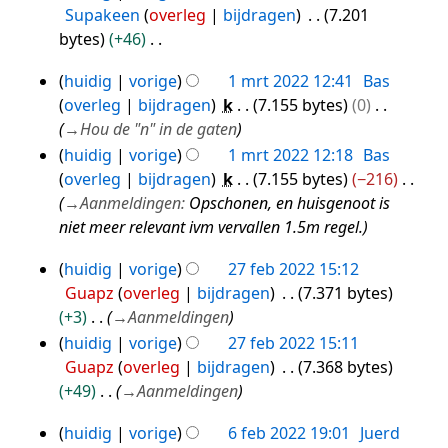
12
g
s
Supakeen
overleg
bijdragen
7.201
v
mrt
s
bytes
+46
a
2022
a
G
t
huidig
vorige
1 mrt 2022 12:41
Bas
m
e
1
t
overleg
bijdragen
k
7.155 bytes
0
e
e
mrt
i
→
Hou de "n" in de gaten
n
n
n
2022
huidig
vorige
1 mrt 2022 12:18
Bas
v
b
g
overleg
bijdragen
k
7.155 bytes
−216
a
e
→
Aanmeldingen
:
Opschonen, en huisgenoot is
t
w
niet meer relevant ivm vervallen 1.5m regel.
t
e
i
r
huidig
vorige
27 feb 2022 15:12
27
n
k
Guapz
overleg
bijdragen
7.371 bytes
feb
g
i
+3
→
Aanmeldingen
n
2022
huidig
vorige
27 feb 2022 15:11
g
Guapz
overleg
bijdragen
7.368 bytes
s
+49
→
Aanmeldingen
s
a
huidig
vorige
6 feb 2022 19:01
Juerd
6
m