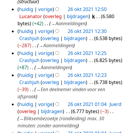
e
structuur
n
t
n
n
huidig
vorige
26 okt 2021 12:50
v
t
g
b
Lucanator
overleg
bijdragen
k
6.580
a
i
e
bytes
+42
→
Aanmeldingen
t
n
w
t
huidig
vorige
26 okt 2021 12:30
g
e
i
Crashjuh
overleg
bijdragen
6.538 bytes
r
n
−287
→
Aanmeldingen
k
g
huidig
vorige
26 okt 2021 12:25
i
Crashjuh
overleg
bijdragen
6.825 bytes
n
+87
→
Aanmeldingen
g
huidig
vorige
26 okt 2021 12:23
s
Crashjuh
overleg
bijdragen
6.738 bytes
s
−39
→
Een deelnemer vinden voor een
a
afspraak
m
huidig
vorige
26 okt 2021 01:04
Juerd
e
overleg
bijdragen
6.777 bytes
−3
n
→
Bliksembezoekje (rondleiding) max. 30
v
minuten: zonder aanmelding
a