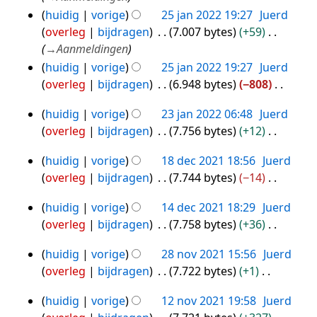
i
2022
s
huidig
vorige
25 jan 2022 19:27
Juerd
n
a
overleg
bijdragen
7.007 bytes
+59
g
m
→
Aanmeldingen
s
e
huidig
vorige
25 jan 2022 19:27
Juerd
s
n
overleg
bijdragen
6.948 bytes
−808
a
v
G
m
a
huidig
vorige
23 jan 2022 06:48
Juerd
e
23
e
t
overleg
bijdragen
7.756 bytes
+12
e
jan
n
t
G
n
2022
v
i
huidig
vorige
18 dec 2021 18:56
Juerd
e
18
b
a
n
overleg
bijdragen
7.744 bytes
−14
e
dec
e
t
g
G
n
2021
w
t
huidig
vorige
14 dec 2021 18:29
Juerd
e
14
b
e
i
overleg
bijdragen
7.758 bytes
+36
e
dec
e
r
n
G
n
2021
w
k
huidig
vorige
28 nov 2021 15:56
Juerd
g
e
28
b
e
i
overleg
bijdragen
7.722 bytes
+1
e
nov
e
r
n
G
n
2021
w
k
huidig
vorige
12 nov 2021 19:58
Juerd
g
e
12
b
e