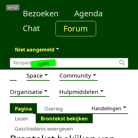
2
n =
Bezoeken
Agenda
Chat
Forum
Niet aangemeld
open
Space
Community
Organisatie
Hulpmiddelen
Handelingen
Pagina
Overleg
Lezen
Brontekst bekijken
Geschiedenis weergeven