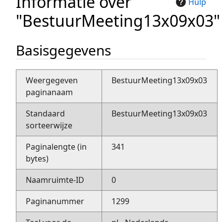
Informatie over
Hulp
"BestuurMeeting13x09x03"
Basisgegevens
Weergegeven
BestuurMeeting13x09x03
paginanaam
Standaard
BestuurMeeting13x09x03
sorteerwijze
Paginalengte (in
341
bytes)
Naamruimte-ID
0
Paginanummer
1299