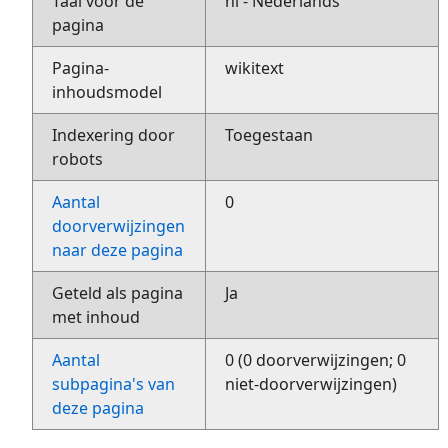
Taal voor de
nl - Nederlands
pagina
Pagina-
wikitext
inhoudsmodel
Indexering door
Toegestaan
robots
Aantal
0
doorverwijzingen
naar deze pagina
Geteld als pagina
Ja
met inhoud
Aantal
0 (0 doorverwijzingen; 0
subpagina's van
niet-doorverwijzingen)
deze pagina