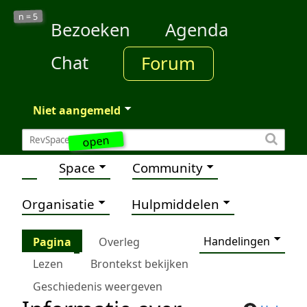
5
n =
Bezoeken
Agenda
Chat
Forum
Niet aangemeld
open
Space
Community
Organisatie
Hulpmiddelen
Handelingen
Pagina
Overleg
Lezen
Brontekst bekijken
Geschiedenis weergeven