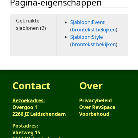
Pagina-eigenschappen
Gebruikte
Sjabloon:Event
sjablonen (2)
(
brontekst bekijken
)
Sjabloon:Style
(
brontekst bekijken
)
Contact
Over
Bezoekadres:
Privacybeleid
Overgoo 1
Over RevSpace
2266 JZ Leidschendam
Voorbehoud
Postadres:
Vlietweg 15