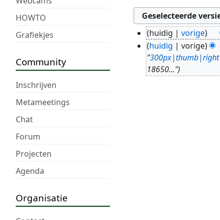
Webcams
HOWTO
huidig
vorige
Grafiekjes
23
G
huidig
vorige
jul
e
"
300px|thumb|right|B
Community
2016
e
18650..."
n
Inschrijven
b
Metameetings
e
w
Chat
e
Forum
r
k
Projecten
i
Agenda
n
g
Organisatie
s
s