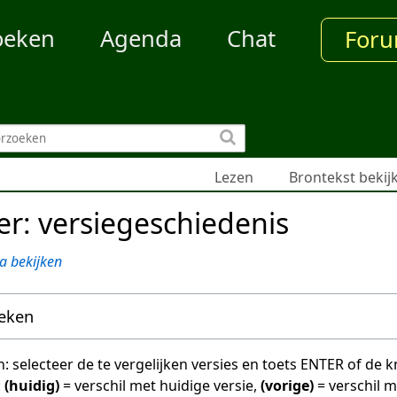
oeken
Agenda
Chat
For
Lezen
Brontekst bekij
er: versiegeschiedenis
a bekijken
oeken
en: selecteer de te vergelijken versies en toets ENTER of de
:
(huidig)
= verschil met huidige versie,
(vorige)
= verschil 