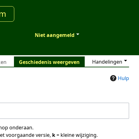
um
Niet aangemeld
Handelingen
ken
Geschiedenis weergeven
Hulp
 knop onderaan.
met voorgaande versie,
k
= kleine wijziging.