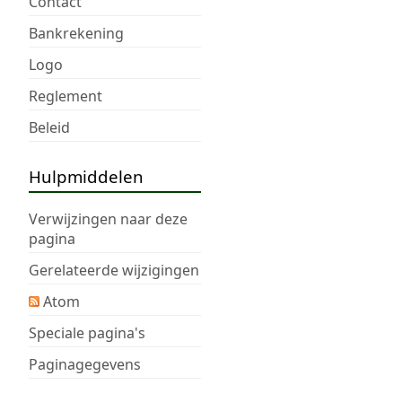
Contact
a
m
Bankrekening
e
Logo
n
v
Reglement
a
Beleid
t
t
i
Hulpmiddelen
n
g
Verwijzingen naar deze
pagina
Gerelateerde wijzigingen
Atom
Speciale pagina's
Paginagegevens