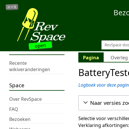
9
n =
Bez
open
Pagina
Overleg
Recente
BatteryTest
wikiveranderingen
Space
Logboek voor deze pagin
Over RevSpace
Naar versies z
FAQ
Selectie voor verschill
Bezoeken
Verklaring afkortingen