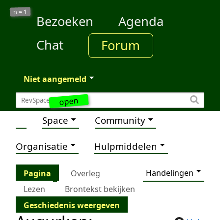
1
n =
Bezoeken
Agenda
Chat
Forum
Niet aangemeld
open
Space
Community
Organisatie
Hulpmiddelen
Handelingen
Pagina
Overleg
Lezen
Brontekst bekijken
Geschiedenis weergeven