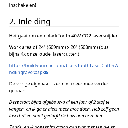
inschakelen!
2. Inleiding
Het gaat om een blackTooth 40W CO2 lasersnijder.
Work area of 24" (609mm) x 20" (508mm) (dus
bijna 4x onze 'oude' lasercutter!)
https://buildyourcnc.com/blackToothLaserCutterA
ndEngraver.aspx
De vorige eigenaar is er niet meer mee verder
gegaan:
Deze staat bijna afgebouwd al een jaar of 2 stof te
vangen, en ik ga er niets meer mee doen. Heb zelf geen
laserbril en nooit gedurfd de buis aan te zetten.
Zonde, en ik doneer 'm graag aan wat mensen die er