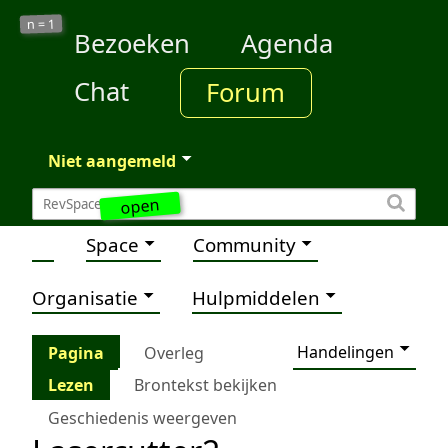
1
n =
Bezoeken
Agenda
Chat
Forum
Niet aangemeld
open
Space
Community
Organisatie
Hulpmiddelen
Handelingen
Pagina
Overleg
Lezen
Brontekst bekijken
Geschiedenis weergeven