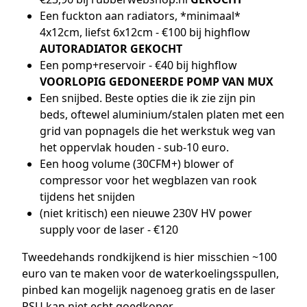
Een fuckton aan radiators, *minimaal*
4x12cm, liefst 6x12cm - €100 bij highflow
AUTORADIATOR GEKOCHT
Een pomp+reservoir - €40 bij highflow
VOORLOPIG GEDONEERDE POMP VAN MUX
Een snijbed. Beste opties die ik zie zijn pin
beds, oftewel aluminium/stalen platen met een
grid van popnagels die het werkstuk weg van
het oppervlak houden - sub-10 euro.
Een hoog volume (30CFM+) blower of
compressor voor het wegblazen van rook
tijdens het snijden
(niet kritisch) een nieuwe 230V HV power
supply voor de laser - €120
Tweedehands rondkijkend is hier misschien ~100
euro van te maken voor de waterkoelingsspullen,
pinbed kan mogelijk nagenoeg gratis en de laser
PSU kan niet echt goedkoper.