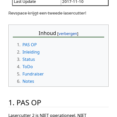
Last Update
2017-11-10
Revspace krijgt een tweede lasercutter!
Inhoud
1.
PAS OP
2.
Inleiding
3.
Status
4.
ToDo
5.
Fundraiser
6.
Notes
1. PAS OP
Lasercutter 2 is NIET operationeel. NIET