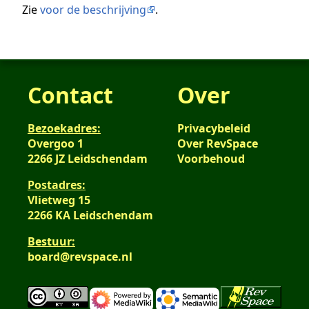
Zie
voor de beschrijving
.
Contact
Over
Bezoekadres:
Privacybeleid
Overgoo 1
Over RevSpace
2266 JZ Leidschendam
Voorbehoud
Postadres:
Vlietweg 15
2266 KA Leidschendam
Bestuur:
board@revspace.nl