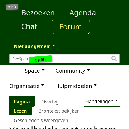
9
n =
Bezoeken
Agenda
Chat
Forum
Niet aangemeld
open
Space
Community
Organisatie
Hulpmiddelen
Handelingen
Pagina
Overleg
Lezen
Brontekst bekijken
Geschiedenis weergeven