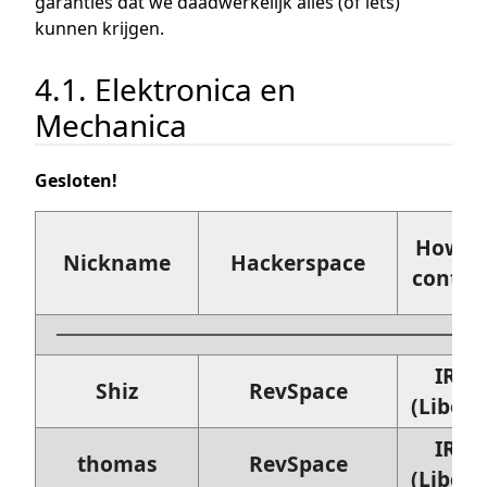
garanties dat we daadwerkelijk alles (of iets)
kunnen krijgen.
4.1. Elektronica en
Mechanica
Gesloten!
How t
Nickname
Hackerspace
contac
IRC
Shiz
RevSpace
(Libera
IRC
thomas
RevSpace
(Libera