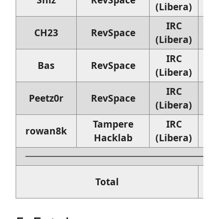
(Libera)
2-z
IRC
CH23
RevSpace
(Libera)
IRC
Bas
RevSpace
2x 
(Libera)
IRC
Peetz0r
RevSpace
(Libera)
Tampere
IRC
rowan8k
Hacklab
(Libera)
1x 
Total
2-z