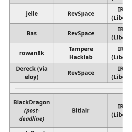
IRC
jelle
RevSpace
(Libera
IRC
Bas
RevSpace
(Libera
Tampere
IRC
rowan8k
Hacklab
(Libera
Dereck (via
IRC
RevSpace
eloy)
(Libera
BlackDragon
IRC
(post-
Bitlair
(Libera
deadline)