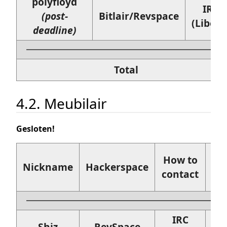
polyfloyd
IRC
(post-
Bitlair/Revspace
(Libera
deadline)
Total
4.2. Meubilair
Gesloten!
How to
Ba
Nickname
Hackerspace
contact
IRC
1x 
Shiz
RevSpace