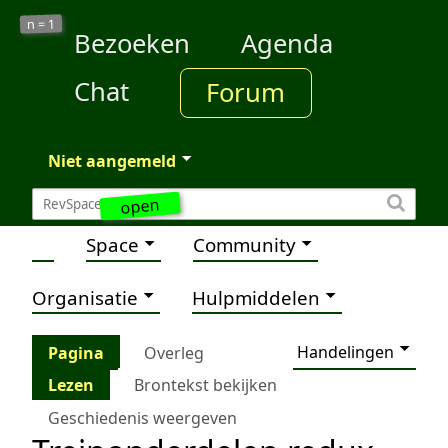
1
n =
Bezoeken
Agenda
Chat
Forum
Niet aangemeld
open
Space
Community
Organisatie
Hulpmiddelen
Handelingen
Pagina
Overleg
Lezen
Brontekst bekijken
Geschiedenis weergeven