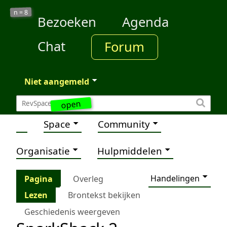
8
n =
Bezoeken
Agenda
Chat
Forum
Niet aangemeld
open
Space
Community
Organisatie
Hulpmiddelen
Handelingen
Pagina
Overleg
Lezen
Brontekst bekijken
Geschiedenis weergeven