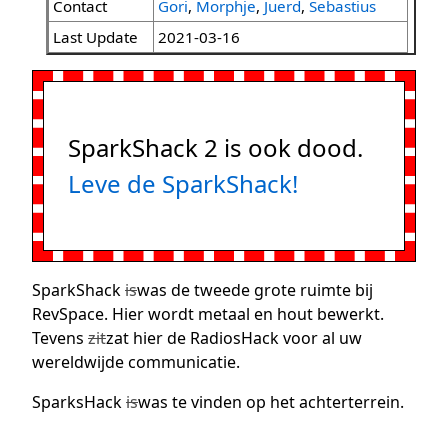
Contact
Gori
,
Morphje
,
Juerd
,
Sebastius
Last Update
2021-03-16
SparkShack 2 is ook dood.
Leve de SparkShack!
SparkShack
is
was de tweede grote ruimte bij
RevSpace. Hier wordt metaal en hout bewerkt.
Tevens
zit
zat hier de RadiosHack voor al uw
wereldwijde communicatie.
SparksHack
is
was te vinden op het achterterrein.