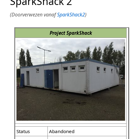
SparkShack 2
(Doorverwezen vanaf
SparkShack2
)
Project SparkShack
Status
Abandoned