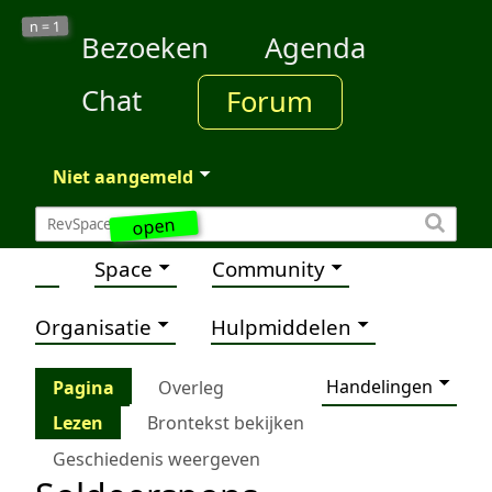
1
n =
Bezoeken
Agenda
Chat
Forum
Niet aangemeld
open
Space
Community
Organisatie
Hulpmiddelen
Handelingen
Pagina
Overleg
Lezen
Brontekst bekijken
Geschiedenis weergeven