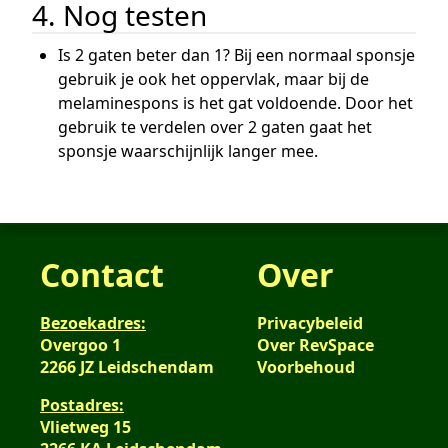
4. Nog testen
Is 2 gaten beter dan 1? Bij een normaal sponsje
gebruik je ook het oppervlak, maar bij de
melaminespons is het gat voldoende. Door het
gebruik te verdelen over 2 gaten gaat het
sponsje waarschijnlijk langer mee.
Contact
Over
Bezoekadres:
Privacybeleid
Overgoo 1
Over RevSpace
2266 JZ Leidschendam
Voorbehoud
Postadres:
Vlietweg 15