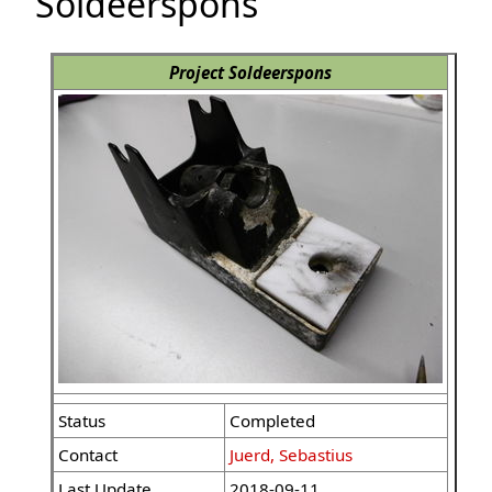
Soldeerspons
Project Soldeerspons
Status
Completed
Contact
Juerd, Sebastius
Last Update
2018-09-11