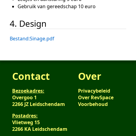
Gebruik van gereedschap 10 euro
4. Design
Bestand:Sinage.pdf
Contact
Over
Bezoekadres:
Privacybeleid
Overgoo 1
Over RevSpace
2266 JZ Leidschendam
Voorbehoud
Postadres:
Vlietweg 15
2266 KA Leidschendam