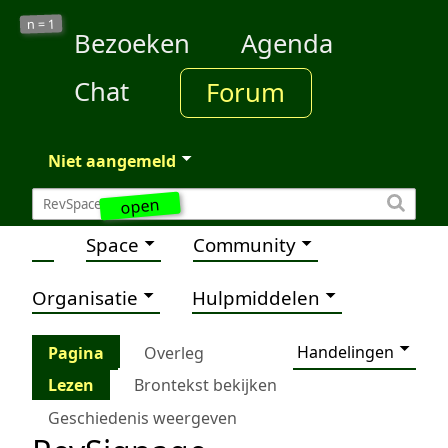
1
n =
Bezoeken
Agenda
Chat
Forum
Niet aangemeld
open
Space
Community
Organisatie
Hulpmiddelen
Handelingen
Pagina
Overleg
Lezen
Brontekst bekijken
Geschiedenis weergeven