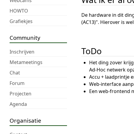
Webcams
HOWTO
De hardware in dit ding
Grafiekjes
(AC13)". Hierover is we
Community
ToDo
Inschrijven
Metameetings
Het ding zover krijg
Ad-Hoc netwerk op
Chat
Accu + laadprintje e
Forum
Web-interface aanp
Een web-frontend m
Projecten
Agenda
Organisatie