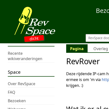
Bez
dicht
Pagina
Overleg
Recente
RevRover
wikiveranderingen
Space
Deze rijdende IP-cam h
ermee is om 'm via
htt
Over RevSpace
krijgen. :)
FAQ
Bezoeken
Wat ik er al 