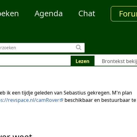
oeken
Agenda
Chat
For
Lezen
Brontekst beki
eb ik een tijdje geleden van Sebastius gekregen. M'n plan
ps://revspace.nl/camRover
beschikbaar en bestuurbaar te
over weet