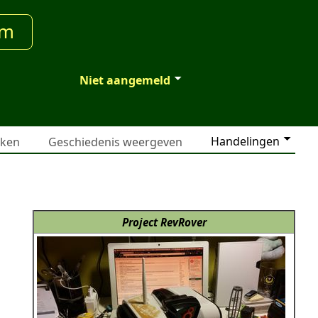
um
Niet aangemeld
Handelingen
jken
Geschiedenis weergeven
Project RevRover