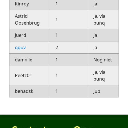
Kinroy
1
Ja
Astrid
Ja, via
1
Oosenbrug
bunq
Juerd
1
Ja
qguv
2
Ja
damnlie
1
Nog niet
Ja, via
Peetz0r
1
bunq
benadski
1
Jup