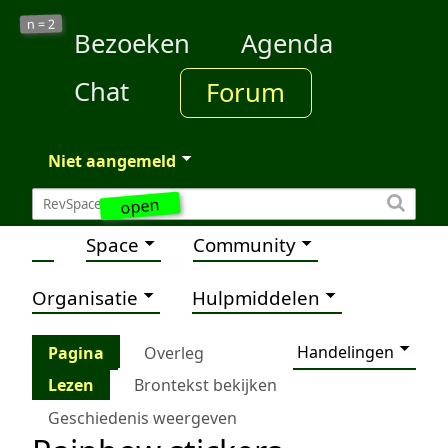
2
n =
Bezoeken
Agenda
Chat
Forum
Niet aangemeld
open
Space
Community
Organisatie
Hulpmiddelen
Handelingen
Pagina
Overleg
Lezen
Brontekst bekijken
Geschiedenis weergeven