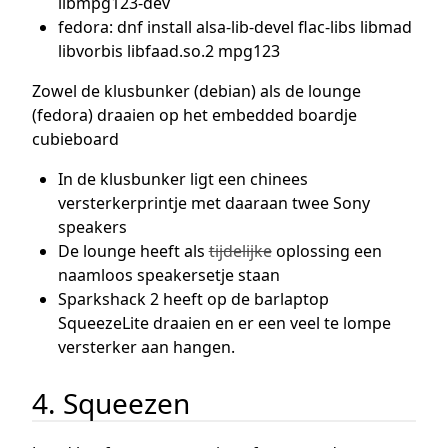
libmpg123-dev
fedora: dnf install alsa-lib-devel flac-libs libmad
libvorbis libfaad.so.2 mpg123
Zowel de klusbunker (debian) als de lounge
(fedora) draaien op het embedded boardje
cubieboard
In de klusbunker ligt een chinees
versterkerprintje met daaraan twee Sony
speakers
De lounge heeft als
tijdelijke
oplossing een
naamloos speakersetje staan
Sparkshack 2 heeft op de barlaptop
SqueezeLite draaien en er een veel te lompe
versterker aan hangen.
4. Squeezen