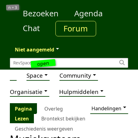
3
n =
Bezoeken
Agenda
Chat
Forum
Niet aangemeld
open
Space
Community
Organisatie
Hulpmiddelen
Handelingen
Pagina
Overleg
Lezen
Brontekst bekijken
Geschiedenis weergeven