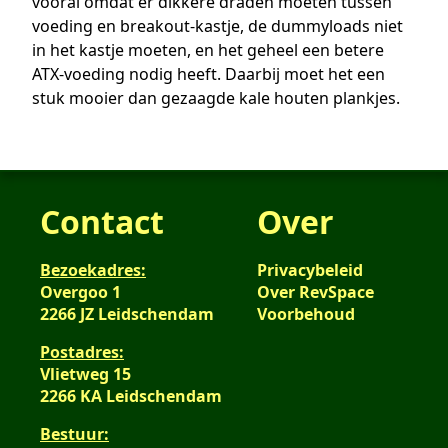
vooral omdat er dikkere draden moeten tussen
voeding en breakout-kastje, de dummyloads niet
in het kastje moeten, en het geheel een betere
ATX-voeding nodig heeft. Daarbij moet het een
stuk mooier dan gezaagde kale houten plankjes.
Contact
Over
Bezoekadres:
Privacybeleid
Overgoo 1
Over RevSpace
2266 JZ Leidschendam
Voorbehoud
Postadres:
Vlietweg 15
2266 KA Leidschendam
Bestuur: