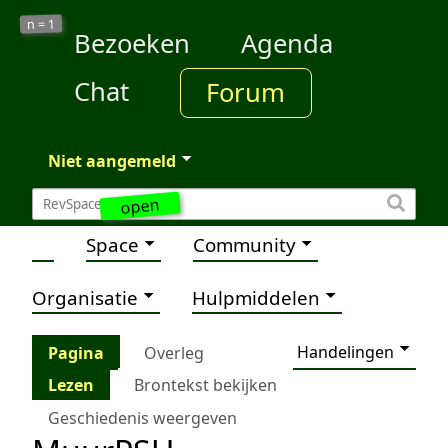
1
n =
Bezoeken
Agenda
Chat
Forum
Niet aangemeld
open
Space
Community
Organisatie
Hulpmiddelen
Handelingen
Pagina
Overleg
Lezen
Brontekst bekijken
Geschiedenis weergeven