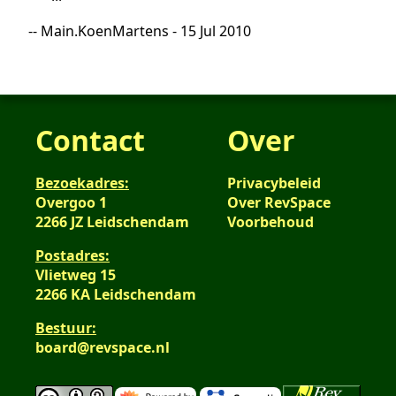
-- Main.KoenMartens - 15 Jul 2010
Contact
Over
Bezoekadres:
Privacybeleid
Overgoo 1
Over RevSpace
2266 JZ Leidschendam
Voorbehoud
Postadres:
Vlietweg 15
2266 KA Leidschendam
Bestuur:
board@revspace.nl