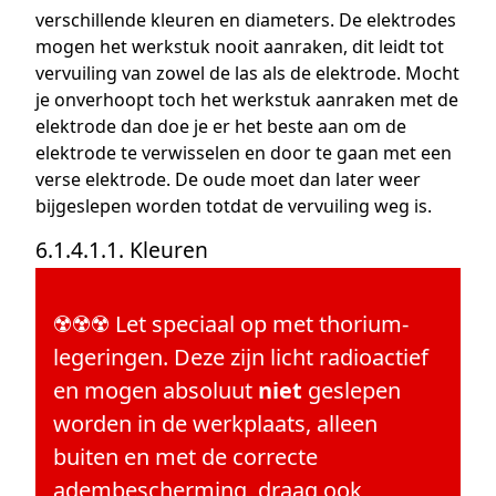
verschillende kleuren en diameters. De elektrodes
mogen het werkstuk nooit aanraken, dit leidt tot
vervuiling van zowel de las als de elektrode. Mocht
je onverhoopt toch het werkstuk aanraken met de
elektrode dan doe je er het beste aan om de
elektrode te verwisselen en door te gaan met een
verse elektrode. De oude moet dan later weer
bijgeslepen worden totdat de vervuiling weg is.
6.1.4.1.1. Kleuren
☢️☢️☢️ Let speciaal op met thorium-
legeringen. Deze zijn licht radioactief
en mogen absoluut
niet
geslepen
worden in de werkplaats, alleen
buiten en met de correcte
adembescherming, draag ook