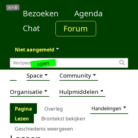
8
n =
Bezoeken
Agenda
Chat
Forum
Niet aangemeld
open
Space
Community
Organisatie
Hulpmiddelen
Handelingen
Pagina
Overleg
Lezen
Brontekst bekijken
Geschiedenis weergeven