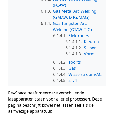
(FCAW)
6.1.3.
Gas Metal Arc Welding
(GMAW, MIG/MAG)
6.1.4.
Gas Tungsten Arc
Welding (GTAW, TIG)
6.1.4.1.
Elektrodes
6.1.4.1.1.
Kleuren
6.1.4.1.2.
Slijpen
6.1.4.1.3.
Vorm
6.1.4.2.
Toorts
6.1.4.3.
Gas
6.1.4.4.
Wisselstroom/AC
6.1.4.5.
2T/4T
RevSpace heeft meerdere verschillende
lasapparaten staan voor allerlei processen. Deze
pagina beschrijft zowel het lassen zelf als de
aanwezige apparatuur.