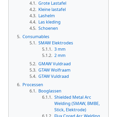
4.1.
Grote Lastafel
4.2.
Kleine lastafel
4.3.
Lashelm
4.4.
Las kleding
4.5.
Schoenen
5.
Consumables
5.1.
SMAW Elektrodes
5.1.1.
3 mm
5.1.2.
2 mm
5.2.
GMAW Vuldraad
5.3.
GTAW Wolfraam
5.4.
GTAW Vuldraad
6.
Processen
6.1.
Booglassen
6.1.1.
Shielded Metal Arc
Welding (SMAW, BMBE,
Stick, Elektrode)
6.1.2.
Flux Cored Arc Welding